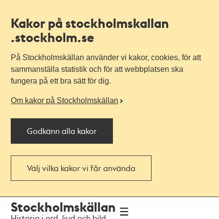
Kakor på stockholmskallan
.stockholm.se
På Stockholmskällan använder vi kakor, cookies, för att
sammanställa statistik och för att webbplatsen ska
fungera på ett bra sätt för dig.
Om kakor på Stockholmskällan
Godkänn alla kakor
Välj vilka kakor vi får använda
Till
Till
Stockholmskällan
navigationen
huvudinnehållet
Historia i ord, ljud och bild