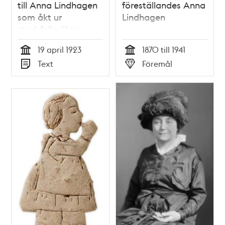
till Anna Lindhagen
föreställandes Anna
som åkt ur
Lindhagen
stadsfullmäktige
19 april 1923
1870 till 1941
Tid
Tid
Text
Föremål
Typ
Typ