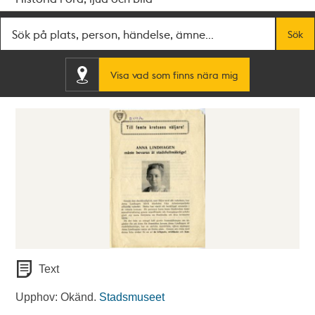
Fritextsök
Sök
Visa vad som finns nära mig
Text
Upphov: Okänd.
Stadsmuseet