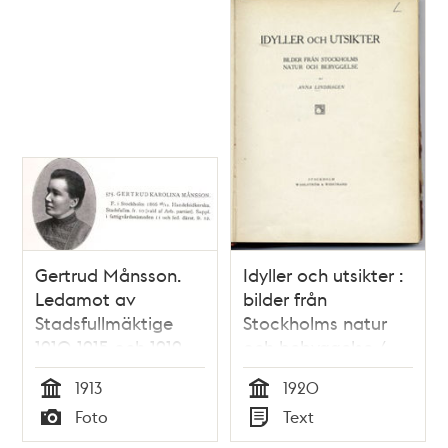
Gertrud Månsson.
Idyller och utsikter :
Ledamot av
bilder från
Stadsfullmäktige
Stockholms natur
1910-1915 och 1919-
och bebyggelse /
1931
Anna Lindhagen
1913
1920
Tid
Tid
Foto
Text
Typ
Typ