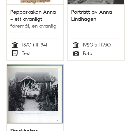
Pepparkakan Anna
Porträtt av Anna
– ett ovanligt
Lindhagen
föremål, en ovanlig
person /
artikelförfattare:
1870 till 1941
1920 till 1930
Katinka Bergvall
Tid
Tid
Text
Foto
Typ
Typ
Stockholms