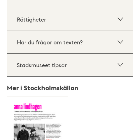
Rättigheter
Har du frågor om texten?
Stadsmuseet tipsar
Mer i Stockholmskällan
Relaterade
poster
och
teman