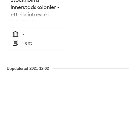
innerstadskolonier -
ett riksintresse i
tiden? / Topsy
Bondeson
-
Tid
Text
Typ
Uppdaterad
2021-12-02