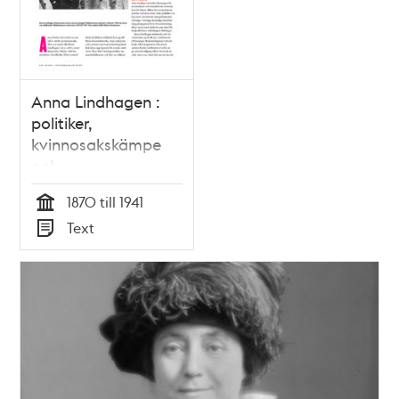
Anna Lindhagen :
politiker,
kvinnosakskämpe
och
trädgårdspionjär /
1870 till 1941
text: Katinka
Tid
Text
Bergvall
Typ