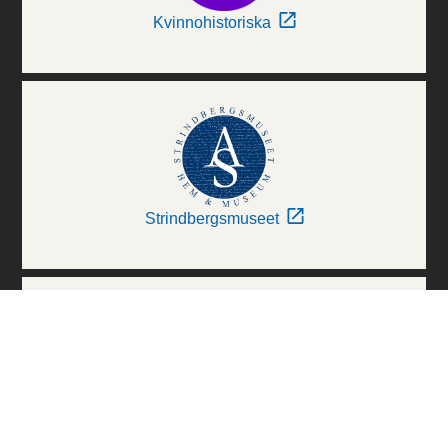
Kvinnohistoriska
Strindbergsmuseet
Thielska Galleriet