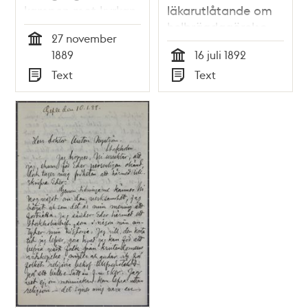
kampen mot kyrkan
läkarutlåtande om
- brev till Dr
helbrägdagörelse -
27 november
Nyström 1889
brev till Dr Nyström
Tid
1889
16 juli 1892
1892
Tid
Text
Text
Typ
Typ