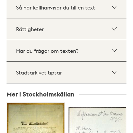
Så här källhänvisar du till en text
Rättigheter
Har du frågor om texten?
Stadsarkivet tipsar
Mer i Stockholmskällan
Relaterade
poster
och
teman