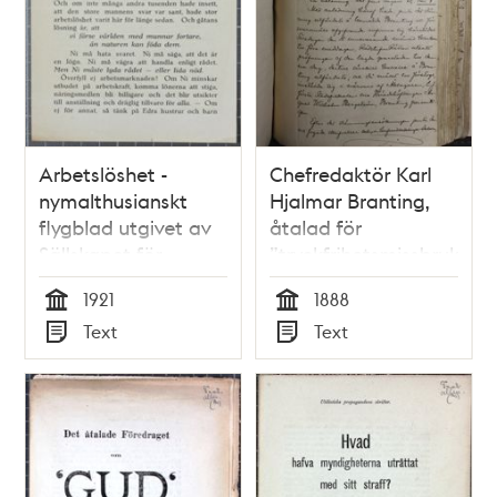
Arbetslöshet -
Chefredaktör Karl
nymalthusianskt
Hjalmar Branting,
flygblad utgivet av
åtalad för
Sällskapet för
”tryckfrihetsmissbruk”
Humanitär
år 1888 -
1921
1888
Barnalstring 1921
Domstolsmål
Tid
Tid
Text
Text
Typ
Typ