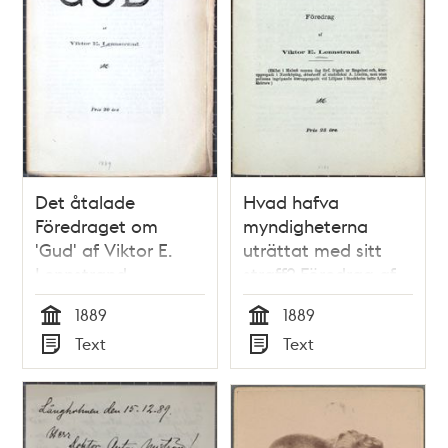
Det åtalade
Hvad hafva
Föredraget om
myndigheterna
'Gud' af Viktor E.
uträttat med sitt
Lennstrand
straff? Föredrag af
Viktor E. Lennstrand
1889
1889
Tid
Tid
Text
Text
Typ
Typ