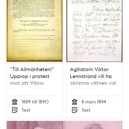
"Till Allmänheten!"
Agitatorn Viktor
Upprop i protest
Lennstrand vill ha
mot att Viktor
okristna vittnen vid
Lennstrand dömts
dödsbädden - brev
för religionsbrott
till Dr Nyström 1894
1889 till 1890
8 mars 1894
Tid
Tid
Text
Text
Typ
Typ