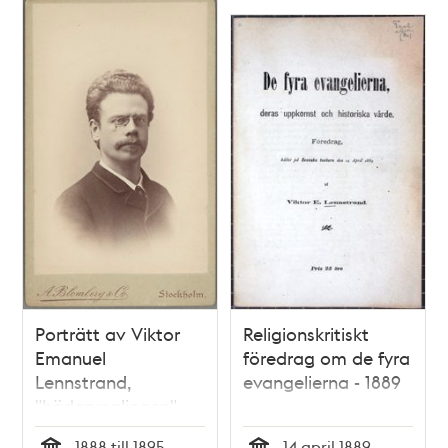
Porträtt av Viktor
Religionskritiskt
Emanuel
föredrag om de fyra
Lennstrand,
evangelierna - 1889
"hädarynglingen"
1888 till 1895
14 april 1889