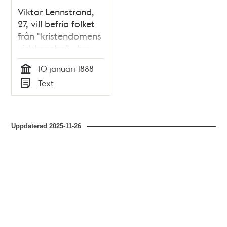
Viktor Lennstrand,
27, vill befria folket
från "kristendomens
vidskepelse" - brev
till Dr Nyström 1888
10 januari 1888
Tid
Text
Typ
Uppdaterad
2025-11-26