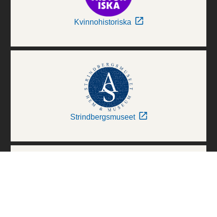
Kvinnohistoriska
Strindbergsmuseet
Thielska Galleriet