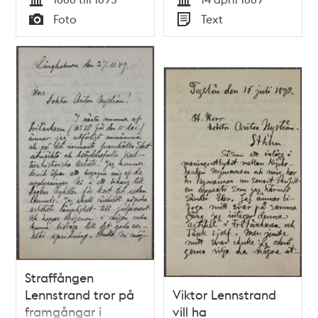
Tid
Tid
Foto
Text
Typ
Typ
Straffången
Lennstrand tror på
Viktor Lennstrand
framgångar i
vill ha