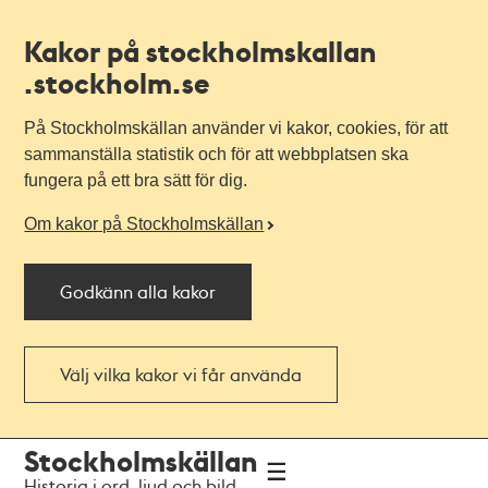
Kakor på stockholmskallan
.stockholm.se
På Stockholmskällan använder vi kakor, cookies, för att
sammanställa statistik och för att webbplatsen ska
fungera på ett bra sätt för dig.
Om kakor på Stockholmskällan
Godkänn alla kakor
Välj vilka kakor vi får använda
Till
Till
Stockholmskällan
navigationen
huvudinnehållet
Historia i ord, ljud och bild