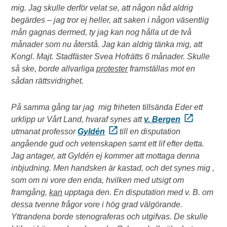
mig. Jag skulle derför velat se, att någon nåd aldrig
begärdes – jag tror ej heller, att saken i någon väsentlig
mån gagnas dermed, ty jag kan nog hålla ut de två
månader som nu återstå. Jag kan aldrig tänka mig, att
Kongl. Majt. Stadfäster Svea Hofrätts 6 månader. Skulle
så ske, borde allvarliga
protester
framställas mot en
sådan rättsvidrighet.
På samma gång tar jag mig friheten tillsända Eder ett
urklipp ur Vårt Land, hvaraf synes att
v. Bergen
utmanat professor
Gyldén
till en disputation
angående gud och vetenskapen samt ett lif efter detta.
Jag antager, att Gyldén ej kommer att mottaga denna
inbjudning. Men handsken är kastad, och det synes mig ,
som om ni vore den enda, hvilken med utsigt om
framgång,
kan
upptaga den. En disputation med v. B. om
dessa tvenne frågor vore i hög grad välgörande.
Yttrandena borde stenograferas och utgifvas. De skulle