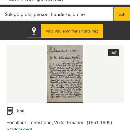
Fritextsök
Sök
Visa vad som finns nära mig
Text
Författare: Lennstrand, Viktor Emanuel (1861-1895).
Stadsarkivet