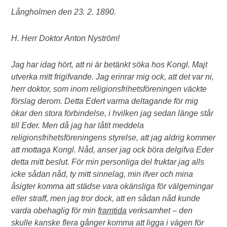
Långholmen den 23. 2. 1890.
H. Herr Doktor Anton Nyström!
Jag har idag hört, att ni är betänkt söka hos Kongl. Majt
utverka mitt frigifvande. Jag erinrar mig ock, att det var ni,
herr doktor, som inom religionsfrihetsföreningen väckte
förslag derom. Detta Edert varma deltagande för mig
ökar den stora förbindelse, i hvilken jag sedan länge står
till Eder. Men då jag har låtit meddela
religionsfrihetsföreningens styrelse, att jag aldrig kommer
att mottaga Kongl. Nåd, anser jag ock böra delgifva Eder
detta mitt beslut. För min personliga del fruktar jag alls
icke sådan nåd, ty mitt sinnelag, min ifver och mina
åsigter komma att städse vara okänsliga för välgerningar
eller straff, men jag tror dock, att en sådan nåd kunde
varda obehaglig för min
framtida
verksamhet – den
skulle kanske flera gånger komma att ligga i vägen för