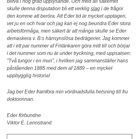
blifva i hög grad upplysande. Och med all säkerhet
skulle denna disputation bli ett verklig
slag
i de frågor
den komme att beröra. Att Eder tid är mycket upptagen,
vet ju en och hvar och jag kan ej nog beundra Eder stora
arbetsförmåga, men säkert är att många skulle se Eder
demaskera v. B:s hänsynslösa bedrägerier. Jag kommer
att i ett par nummer af Fritänkaren göra mitt till och börjar
i det nummer som nu är under tryckning, med uppsatsen:
”Två tungor i en mun”, i hvilken jag sammanställer hans
påståenden 1885 med dem af 1889 – en mycket
uppbygglig historia!
Jag ber Eder framföra min vördnadsfulla helsning till fru
doktorinnan.
Eder förbundne
Viktor E. Lennstrand