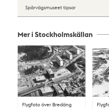
Spårvägsmuseet tipsar
Mer i Stockholmskällan
Relaterade
poster
och
teman
Flygfoto över Bredäng
Flygf