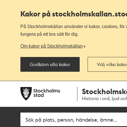
Kakor på stockholmskallan
.st
På Stockholmskällan använder vi kakor, cookies, för a
fungera på ett bra sätt för dig.
Om kakor på Stockholmskällan
Godkänn alla kakor
Välj vilka kak
Till
Till
Stockholmsk
navigationen
huvudinnehållet
Historia i ord, ljud oc
Fritextsök