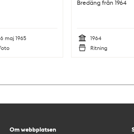
Bredäng från 1964
16 maj 1965
1964
Tid
Foto
Ritning
Typ
Om webbplatsen