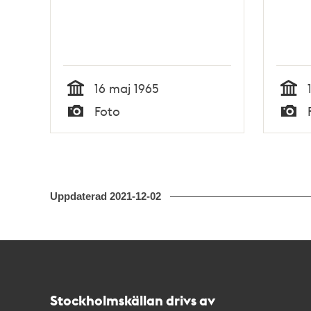
16 maj 1965
Tid
Tid
Foto
Typ
Typ
Uppdaterad
2021-12-02
Kontakt
Stockholmskällan
Stockholmskällan drivs av