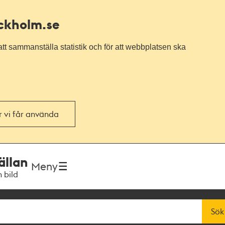
ockholm.se
tt sammanställa statistik och för att webbplatsen ska
or vi får använda
ällan
Meny
h bild
Sök