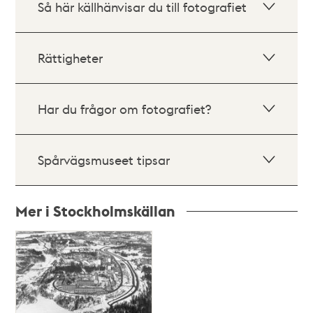
Så här källhänvisar du till fotografiet
Rättigheter
Har du frågor om fotografiet?
Spårvägsmuseet tipsar
Mer i Stockholmskällan
Relaterade
poster
och
teman