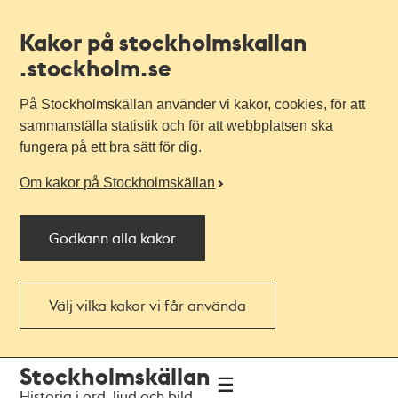
Kakor på stockholmskallan
.stockholm.se
På Stockholmskällan använder vi kakor, cookies, för att
sammanställa statistik och för att webbplatsen ska
fungera på ett bra sätt för dig.
Om kakor på Stockholmskällan
Godkänn alla kakor
Välj vilka kakor vi får använda
Till
Till
Stockholmskällan
navigationen
huvudinnehållet
Historia i ord, ljud och bild