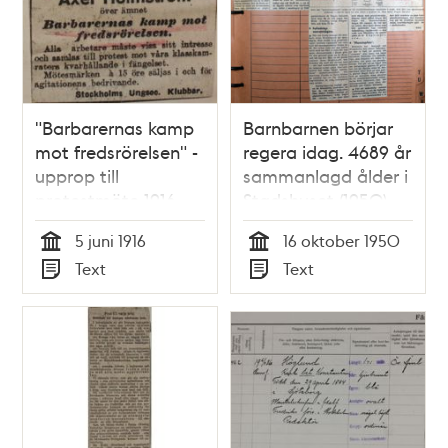
"Barbarernas kamp
Barnbarnen börjar
mot fredsrörelsen" -
regera idag. 4689 år
upprop till
sammanlagd ålder i
protestmöte 1916
Stadshuset (1950).
5 juni 1916
16 oktober 1950
Tid
Tid
Text
Text
Typ
Typ