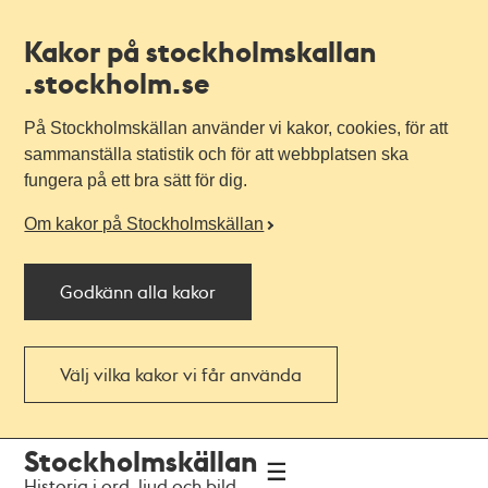
Kakor på stockholmskallan
.stockholm.se
På Stockholmskällan använder vi kakor, cookies, för att
sammanställa statistik och för att webbplatsen ska
fungera på ett bra sätt för dig.
Om kakor på Stockholmskällan
Godkänn alla kakor
Välj vilka kakor vi får använda
Till
Till
Stockholmskällan
navigationen
huvudinnehållet
Historia i ord, ljud och bild