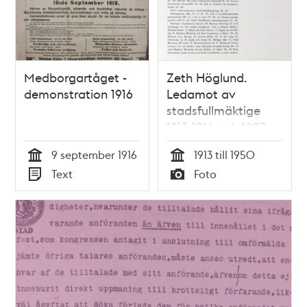
Medborgartåget -
Zeth Höglund.
demonstration 1916
Ledamot av
stadsfullmäktige
1913-1916 och 1927-
1950.
9 september 1916
1913 till 1950
Finansborgarråd
Tid
Tid
Text
Foto
1940-1950
Typ
Typ