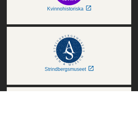
Kvinnohistoriska
Strindbergsmuseet
Thielska Galleriet