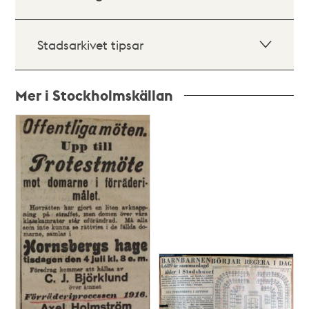
Stadsarkivet tipsar
Mer i Stockholmskällan
Relaterade
poster
och
teman