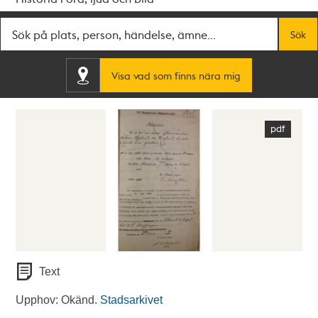
Fritextsök
Sök
Visa vad som finns nära mig
Text
Upphov: Okänd.
Stadsarkivet