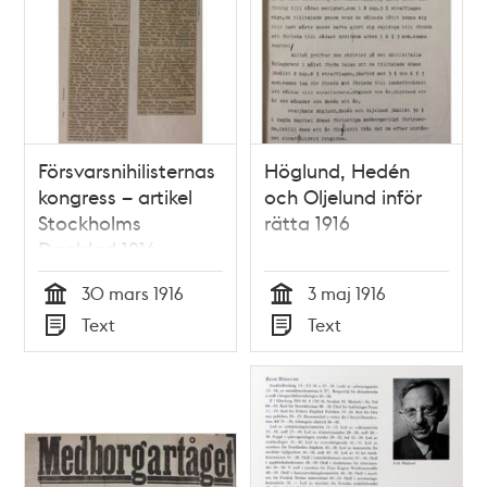
Försvarsnihilisternas
Höglund, Hedén
kongress – artikel
och Oljelund inför
Stockholms
rätta 1916
Dagblad 1916
30 mars 1916
3 maj 1916
Tid
Tid
Text
Text
Typ
Typ