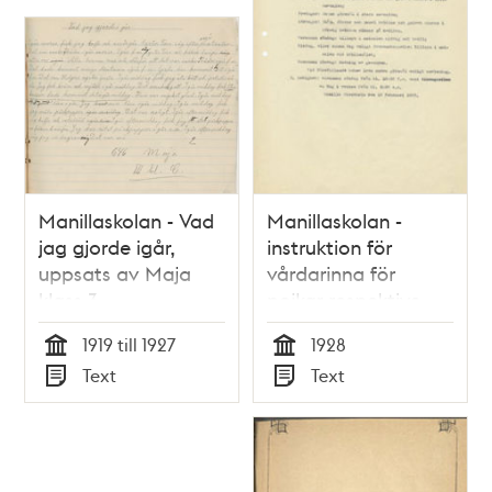
Manillaskolan - Vad
Manillaskolan -
jag gjorde igår,
instruktion för
uppsats av Maja
vårdarinna för
klass 3
pojkar respektive
flickor 1928
1919 till 1927
1928
Tid
Tid
Text
Text
Typ
Typ