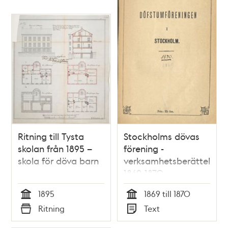
Ritning till Tysta
Stockholms dövas
skolan från 1895 –
förening -
skola för döva barn
verksamhetsberättelser
1869-1870
1895
1869 till 1870
Tid
Tid
Ritning
Text
Typ
Typ