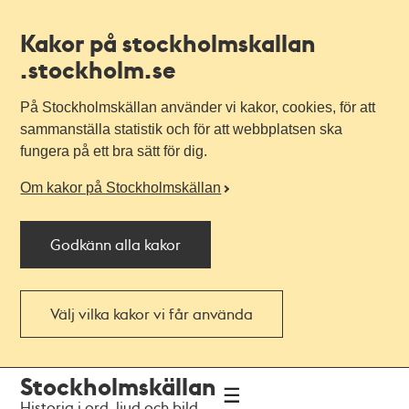
Kakor på stockholmskallan
.stockholm.se
På Stockholmskällan använder vi kakor, cookies, för att
sammanställa statistik och för att webbplatsen ska
fungera på ett bra sätt för dig.
Om kakor på Stockholmskällan
Godkänn alla kakor
Välj vilka kakor vi får använda
Till
Till
Stockholmskällan
navigationen
huvudinnehållet
Historia i ord, ljud och bild