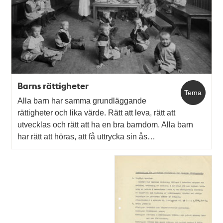
poster
och
teman
Barns rättigheter
Tema
Alla barn har samma grundläggande
rättigheter och lika värde. Rätt att leva, rätt att
utvecklas och rätt att ha en bra barndom. Alla barn
har rätt att höras, att få uttrycka sin ås…