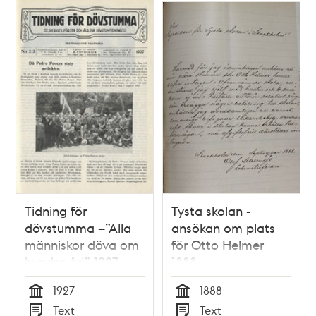
Tidning för
Tysta skolan -
dövstumma –”Alla
ansökan om plats
människor döva om
för Otto Helmer
hundra år!” 1927
1888
1927
1888
Tid
Tid
Text
Text