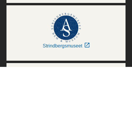
Strindbergsmuseet
Thielska Galleriet