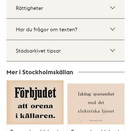
Rättigheter
Har du frågor om texten?
Stadsarkivet tipsar
Mer i Stockholmskällan
Relaterade
poster
och
teman