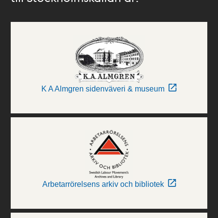
K A Almgren sidenväveri & museum
Arbetarrörelsens arkiv och bibliotek