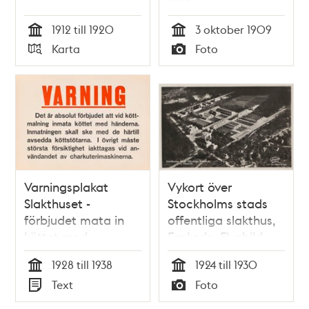
1909
1912 till 1920
3 oktober 1909
Tid
Tid
Karta
Foto
Typ
Typ
Varningsplakat
Vykort över
Slakthuset -
Stockholms stads
förbjudet mata in
offentliga slakthus,
köttet med
Enskede. Flygbild.
händerna vid
1928 till 1938
1924 till 1930
köttmalning
Tid
Tid
Text
Foto
Typ
Typ