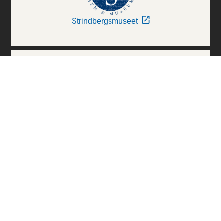
Strindbergsmuseet
Thielska Galleriet
Världskulturmuseerna