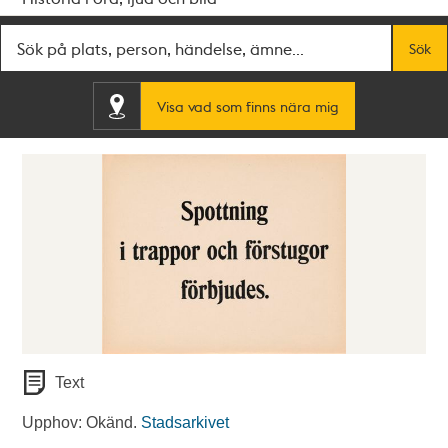
Fritextsök
Sök
Visa vad som finns nära mig
Text
Upphov: Okänd.
Stadsarkivet