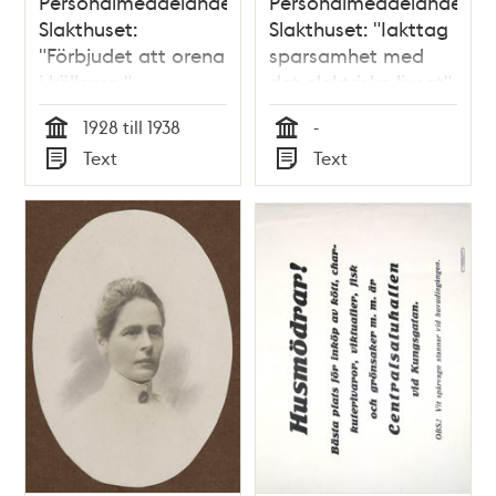
Personalmeddelande
Personalmeddelande
Slakthuset:
Slakthuset: "Iakttag
"Förbjudet att orena
sparsamhet med
i källaren."
det elektriska ljuset"
1928 till 1938
-
Tid
Tid
Text
Text
Typ
Typ