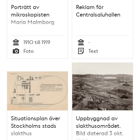
Porträtt av
Reklam för
mikroskopisten
Centralsaluhallen
Maria Malmborg
1910 till 1919
-
Tid
Tid
Foto
Text
Typ
Typ
Situationsplan över
Uppbyggnad av
Stockholms stads
slakthusområdet.
slakthus
Bild daterad 3 okt.