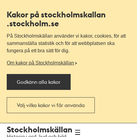
Kakor på stockholmskallan
.stockholm.se
På Stockholmskällan använder vi kakor, cookies, för att
sammanställa statistik och för att webbplatsen ska
fungera på ett bra sätt för dig.
Om kakor på Stockholmskällan
Godkänn alla kakor
Välj vilka kakor vi får använda
Till
Till
Stockholmskällan
navigationen
huvudinnehållet
Historia i ord, ljud och bild