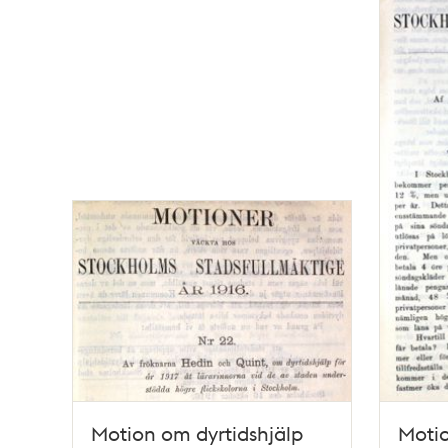
och
teman
Motion om dyrtidshjälp
Motio