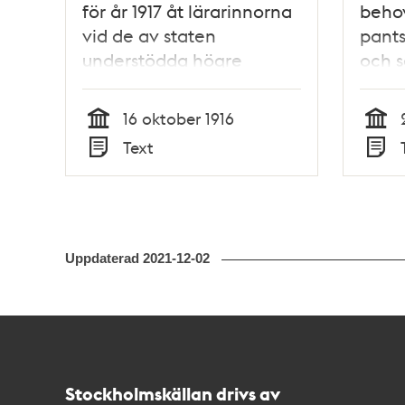
för år 1917 åt lärarinnorna
behov
vid de av staten
pants
understödda högre
och s
flickskolorna i Stockholm -
Stads
Stadsfullmäktige 1916
16 oktober 1916
Tid
Tid
Text
Typ
Typ
Uppdaterad
2021-12-02
Kontakt
Stockholmskällan
Stockholmskällan drivs av