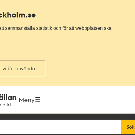
ockholm.se
tt sammanställa statistik och för att webbplatsen ska
or vi får använda
ällan
Meny
h bild
Sök