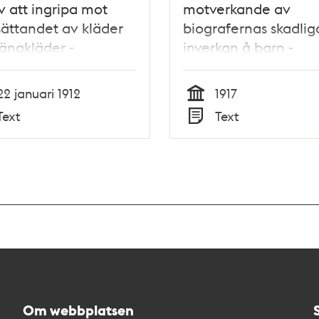
 att ingripa mot
motverkande av
ättandet av kläder
biografernas skadlig
ängkläder -
inverkan å barn -
fullmäktige 1912
Stadsfullmäktige 1917
22 januari 1912
1917
Tid
Text
Text
Typ
Om webbplatsen