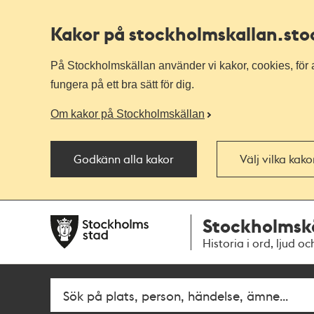
Kakor på stockholmskallan
.st
På Stockholmskällan använder vi kakor, cookies, för a
fungera på ett bra sätt för dig.
Om kakor på Stockholmskällan
Godkänn alla kakor
Välj vilka kak
Till
Till
Stockholmsk
navigationen
huvudinnehållet
Historia i ord, ljud oc
Fritextsök