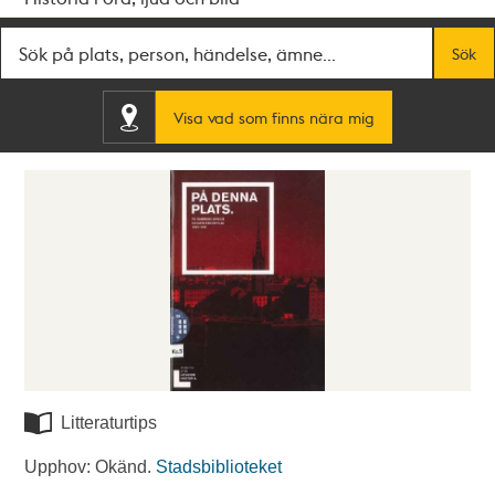
Fritextsök
Sök
Visa vad som finns nära mig
Litteraturtips
Upphov: Okänd.
Stadsbiblioteket