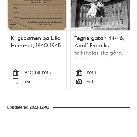
Krigsbarnen på Lilla
Tegnérgatan 44-46,
Hemmet, 1940-1945
Adolf Fredriks
folkskolas skolgård.
Två flickor leker.
1940 till 1945
1944
Tid
Tid
Text
Foto
Typ
Typ
Uppdaterad
2021-12-02