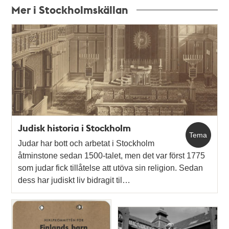
Mer i Stockholmskällan
Relaterade
poster
och
teman
Judisk historia i Stockholm
Tema
Judar har bott och arbetat i Stockholm
åtminstone sedan 1500-talet, men det var först 1775
som judar fick tillåtelse att utöva sin religion. Sedan
dess har judiskt liv bidragit til…