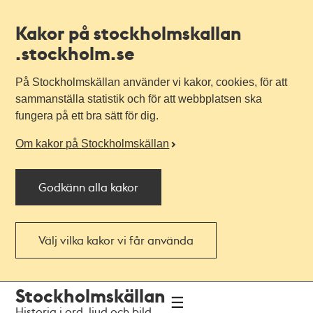
Kakor på stockholmskallan
.stockholm.se
På Stockholmskällan använder vi kakor, cookies, för att
sammanställa statistik och för att webbplatsen ska
fungera på ett bra sätt för dig.
Om kakor på Stockholmskällan
Godkänn alla kakor
Välj vilka kakor vi får använda
Till
Till
Stockholmskällan
navigationen
huvudinnehållet
Historia i ord, ljud och bild