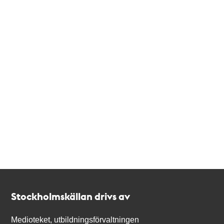
Kontakt
Stockholmskällan
Stockholmskällan drivs av
Medioteket, utbildningsförvaltningen