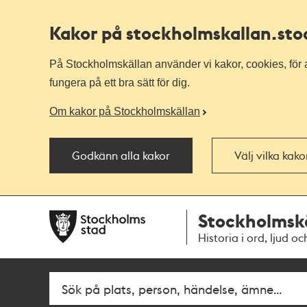
Kakor på stockholmskallan
.st
På Stockholmskällan använder vi kakor, cookies, för a
fungera på ett bra sätt för dig.
Om kakor på Stockholmskällan
Godkänn alla kakor
Välj vilka kak
Till
Till
Stockholmsk
navigationen
huvudinnehållet
Historia i ord, ljud oc
Fritextsök