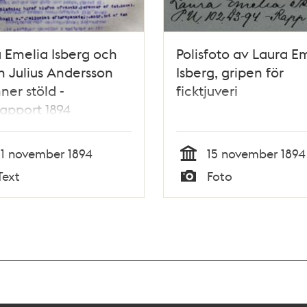
 Emelia Isberg och
Polisfoto av Laura E
 Julius Andersson
Isberg, gripen för
ner stöld -
ficktjuveri
rapport 1894
11 november 1894
15 november 1894
Tid
Text
Foto
Typ