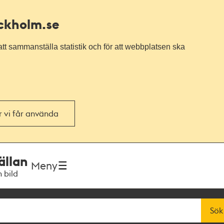
ockholm.se
tt sammanställa statistik och för att webbplatsen ska
or vi får använda
ällan
Meny
h bild
Sök