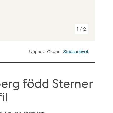
1
/ 2
Upphov: Okänd.
Stadsarkivet
berg född Sterner
il