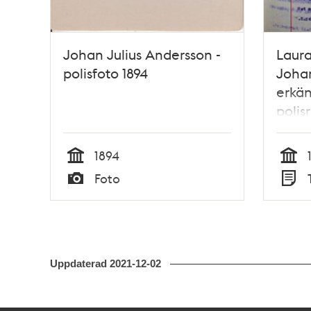
Johan Julius Andersson -
Laura
polisfoto 1894
Johan
erkän
polis
1894
Tid
Tid
Foto
Typ
Typ
Uppdaterad
2021-12-02