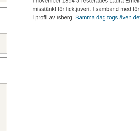
I november 1894 arresterades Laura Emeli
misstänkt för ficktjuveri. I samband med för
i profil av Isberg.
Samma dag togs även det 