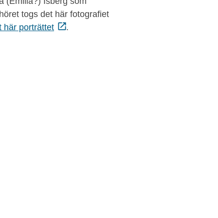
a (Emilia?) Isberg som
höret togs det här fotografiet
här porträttet
.