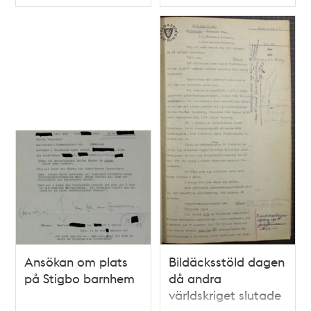
Typ
Typ
Ansökan om plats
Bildäcksstöld dagen
på Stigbo barnhem
då andra
världskriget slutade