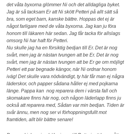
det våta byxorna glömmer Ni och det alldagliga byket.
Jag är så tacksam Er att Ni skött Petteri på allt sätt så
bra, som eget barn, kanske bättre. Hoppas det ej är
något farligare med de våta byxorna. Jag kan ju föra
honom till läkaren här sedan. Jag får tacka för allslags
omsorg Ni har haft för Petteri.
Nu skulle jag ha en försiktig bedjan till Er. Det är nog
svårt, men jag är nästan tvungen att be Er. Det är nog
svårt, men jag är nästan tvungen att be Er ge om möjligt
Petteri ett par begnade kängor, när Ni ordnar honom
iväg! Det skulle vara nödvändigt, ty här får man ej några
läderskor, och papper sådana håller ej med pojkarna
länge. Pappa kan nog reparera dem i värsta fall och
skomakare finns här nog, och någon läderlapp finns ju
också att reparera med, Sådan var min bedjan. Tiden är
svår ännu, men nog ser vi förhoppningsfullt mot
framtiden, allt blir bättre senare!