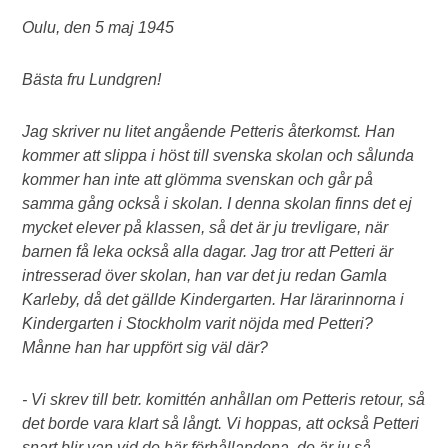
Oulu, den 5 maj 1945
Bästa fru Lundgren!
Jag skriver nu litet angående Petteris återkomst. Han
kommer att slippa i höst till svenska skolan och sålunda
kommer han inte att glömma svenskan och går på
samma gång också i skolan. I denna skolan finns det ej
mycket elever på klassen, så det är ju trevligare, när
barnen få leka också alla dagar. Jag tror att Petteri är
intresserad över skolan, han var det ju redan Gamla
Karleby, då det gällde Kindergarten. Har lärarinnorna i
Kindergarten i Stockholm varit nöjda med Petteri?
Månne han har uppfört sig väl där?
- Vi skrev till betr. komittén anhållan om Petteris retour, så
det borde vara klart så långt. Vi hoppas, att också Petteri
snart blir van vid de här förhållandena, de är ju så