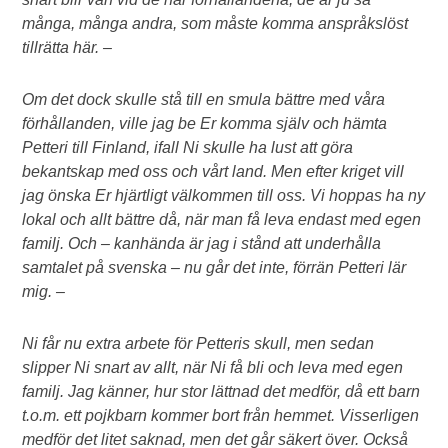
många, många andra, som måste komma anspråkslöst
tillrätta här. –
Om det dock skulle stå till en smula bättre med våra
förhållanden, ville jag be Er komma själv och hämta
Petteri till Finland, ifall Ni skulle ha lust att göra
bekantskap med oss och vårt land. Men efter kriget vill
jag önska Er hjärtligt välkommen till oss. Vi hoppas ha ny
lokal och allt bättre då, när man få leva endast med egen
familj. Och – kanhända är jag i stånd att underhålla
samtalet på svenska – nu går det inte, förrän Petteri lär
mig. –
Ni får nu extra arbete för Petteris skull, men sedan
slipper Ni snart av allt, när Ni få bli och leva med egen
familj. Jag känner, hur stor lättnad det medför, då ett barn
t.o.m. ett pojkbarn kommer bort från hemmet. Visserligen
medför det litet saknad, men det går säkert över. Också