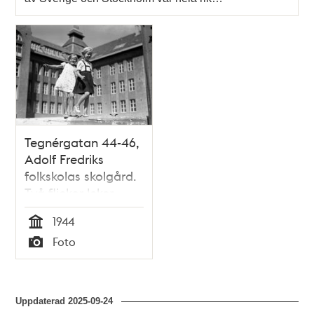
Tegnérgatan 44-46,
Adolf Fredriks
folkskolas skolgård.
Två flickor leker.
1944
Tid
Foto
Typ
Uppdaterad
2025-09-24