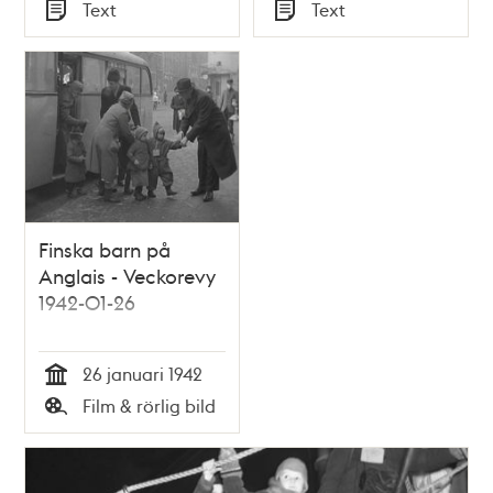
Tid
Tid
Text
Text
Typ
Typ
Finska barn på
Anglais - Veckorevy
1942-01-26
26 januari 1942
Tid
Film & rörlig bild
Typ