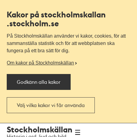
Kakor på stockholmskallan
.stockholm.se
På Stockholmskällan använder vi kakor, cookies, för att
sammanställa statistik och för att webbplatsen ska
fungera på ett bra sätt för dig.
Om kakor på Stockholmskällan
Godkänn alla kakor
Välj vilka kakor vi får använda
Till
Till
Stockholmskällan
navigationen
huvudinnehållet
Historia i ord, ljud och bild