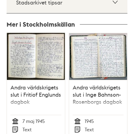
Stadsarkivet tipsar
Mer i Stockholmskällan
Relaterade
poster
och
teman
Andra världskrigets
Andra världskrigets
slut i Fritiof Englunds
slut i Inge Bahnson-
dagbok
Rosenborgs dagbok
7 maj 1945
1945
Tid
Tid
Text
Text