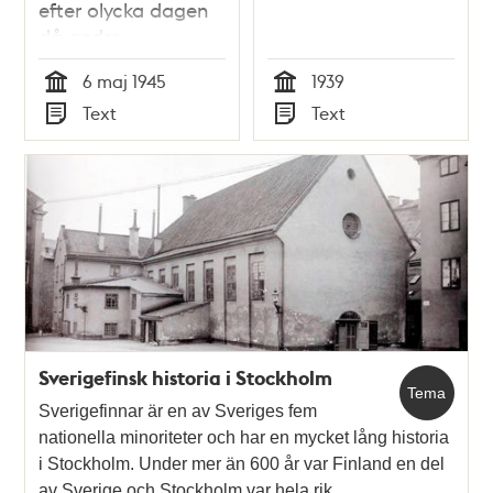
efter olycka dagen
då andra
världskriget tog slut
6 maj 1945
1939
Tid
Tid
Text
Text
Typ
Typ
Sverigefinsk historia i Stockholm
Tema
Sverigefinnar är en av Sveriges fem
nationella minoriteter och har en mycket lång historia
i Stockholm. Under mer än 600 år var Finland en del
av Sverige och Stockholm var hela rik…