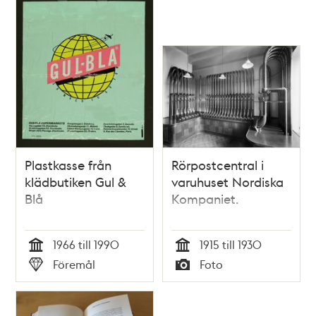
Plastkasse från
Rörpostcentral i
klädbutiken Gul &
varuhuset Nordiska
Blå
Kompaniet.
1966 till 1990
1915 till 1930
Tid
Tid
Föremål
Foto
Typ
Typ