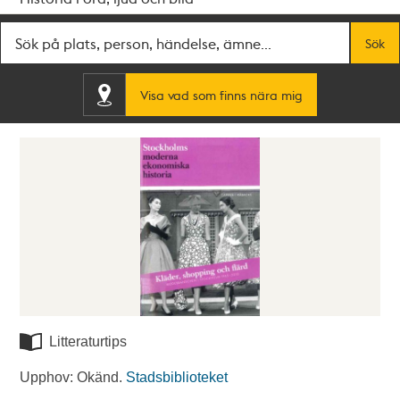
Fritextsök
Sök
Visa vad som finns nära mig
Litteraturtips
Upphov: Okänd.
Stadsbiblioteket