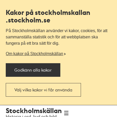
Kakor på stockholmskallan
.stockholm.se
På Stockholmskällan använder vi kakor, cookies, för att
sammanställa statistik och för att webbplatsen ska
fungera på ett bra sätt för dig.
Om kakor på Stockholmskällan
Godkänn alla kakor
Välj vilka kakor vi får använda
Till
Till
Stockholmskällan
navigationen
huvudinnehållet
Historia i ord, ljud och bild