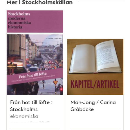
Mer i Stockholmskällan
Relaterade
poster
och
teman
Från hot till löfte :
Mah-Jong / Carina
Stockholms
Gråbacke
ekonomiska
omvandling 1945-
2010 / Camilla