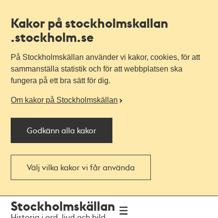
Kakor på stockholmskallan
.stockholm.se
På Stockholmskällan använder vi kakor, cookies, för att
sammanställa statistik och för att webbplatsen ska
fungera på ett bra sätt för dig.
Om kakor på Stockholmskällan
Godkänn alla kakor
Välj vilka kakor vi får använda
Till
Till
Stockholmskällan
navigationen
huvudinnehållet
Historia i ord, ljud och bild