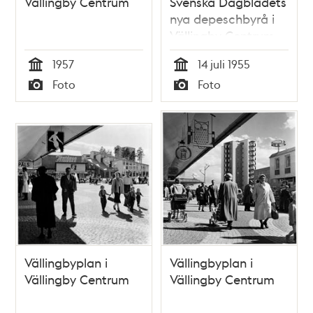
Vällingby Centrum
Svenska Dagbladets
nya depeschbyrå i
Vällingby Centrum.
(Den 3:e i ordningen,
1957
14 juli 1955
först Birger
Tid
Tid
Foto
Foto
Jarlsgatan och sen
Typ
Typ
Karduansmakargatan)
Vällingbyplan i
Vällingbyplan i
Vällingby Centrum
Vällingby Centrum