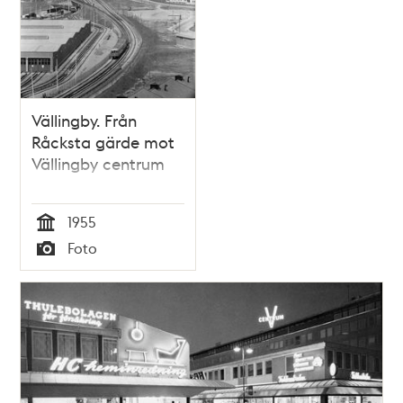
Vällingby. Från
Råcksta gärde mot
Vällingby centrum
1955
Tid
Foto
Typ