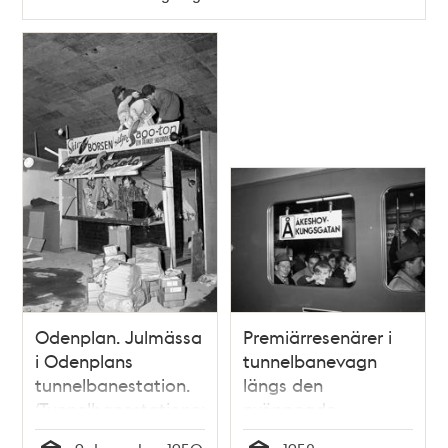
Odenplan. Julmässa
Premiärresenärer i
i Odenplans
tunnelbanevagn
tunnelbanestation.
längs den
(Tunnelbanestationen
nyöppnade
öppnade först 26
tunnelbanesträckan