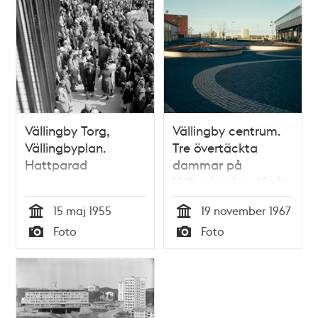
Vällingby Torg,
Vällingby centrum.
Vällingbyplan.
Tre övertäckta
Hattparad
dammar på
Vällingbyplan. Vy åt
nordväst. I fonden
15 maj 1955
19 november 1967
Johannelundstoppen
Tid
Tid
Foto
Foto
Typ
Typ