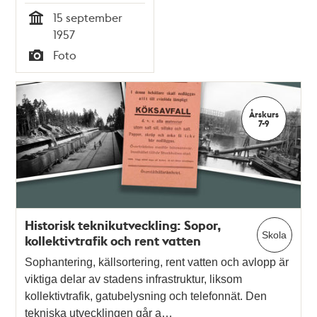
visning i
15 september
tunnelbanan
Tid
1957
Foto
Typ
Årskurs
7-9
Historisk teknikutveckling: Sopor,
Skola
kollektivtrafik och rent vatten
Sophantering, källsortering, rent vatten och avlopp är
viktiga delar av stadens infrastruktur, liksom
kollektivtrafik, gatubelysning och telefonnät. Den
tekniska utvecklingen går a…