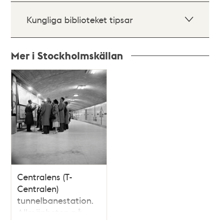
Kungliga biblioteket tipsar
Mer i Stockholmskällan
Relaterade
poster
och
teman
Centralens (T-
Centralen)
tunnelbanestation.
Allmänheten på