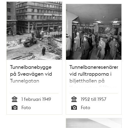
Tunnelbanebygge
Tunnelbaneresenärer
på Sveavägen vid
vid rulltrapporna i
Tunnelgatan
biljetthallen på
Kungsgatan/Hötorgets
tunnelbanestation.
1 februari 1949
1952 till 1957
Tid
Tid
Foto
Foto
Typ
Typ