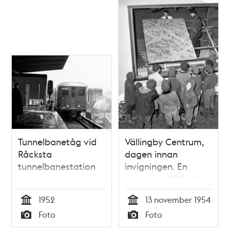
Tunnelbanetåg vid
Vällingby Centrum,
Råcksta
dagen innan
tunnelbanestation
invigningen. En
karta över Vällingby
monteras inför
1952
13 november 1954
nyfikna åskådare
Tid
Tid
Foto
Foto
Typ
Typ