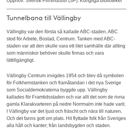
Upphov: Svensk Filmindustri (SF). Kungliga biblioteket
Tunnelbana till Vällingby
Vällingby var den första så kallade ABC-staden. ABC
stod för Arbete, Bostad, Centrum. Tanken med ABC-
staden var att den skulle vara ett litet samhälle där allting
som människor behöver skulle finnas och vara
lättillgängligt.
Vällingby Centrum invigdes 1954 och blev då symbolen
för Folkhemstanken och framåtandan i det nya Sverige
som Socialdemokraterna byggde upp. Vällingby
kallades för Framtidsstaden och var allt det som de rivna
gamla Klarakvarteren på nedre Norrmalm inte hade varit.
I Vällingby var det ljust och fräscht och nära till naturen.
Och det fanns gott om plats. Hit flyttade folk från Sveriges
alla håll och kanter; från landsbygden och staden.