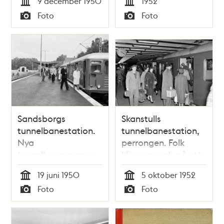
9 december 1950
1952
oktober 1952)
Kungsgatan/Hötorget
Tid
Tid
Foto
Foto
- Vällingby.
Typ
Typ
Sandsborgs
Skanstulls
tunnelbanestation.
tunnelbanestation,
Nya
perrongen. Folk
tunnelbanevagnar
kliver av och på ett
provkörs från
tunnelbanetåg
19 juni 1950
5 oktober 1952
tunnelbanestation
Tid
Tid
Foto
Foto
som ännu inte
Typ
Typ
öppnats för trafik