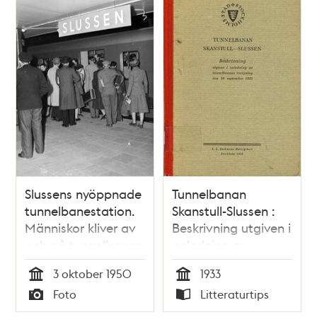
Slussens nyöppnade
Tunnelbanan
tunnelbanestation.
Skanstull-Slussen :
Människor kliver av
Beskrivning utgiven i
och på tunnelbanan
anledning av
tunnelbanans
3 oktober 1950
1933
invigning den 30
Tid
Tid
Foto
Litteraturtips
september 1933
Typ
Typ