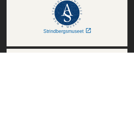
Strindbergsmuseet
Thielska Galleriet