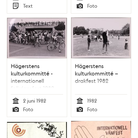
Tid
Tid
Text
Foto
Typ
Typ
Hägerstens
Hägerstens
kulturkommitté -
kulturkommitté –
internationell
drakfest 1982
folkdansfest 1982
2 juni 1982
1982
Tid
Tid
Foto
Foto
Typ
Typ