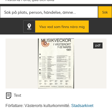
Fritextsök
Sök
Visa vad som finns nära mig
Text
Författare: Västerorts kulturkommitté.
Stadsarkivet