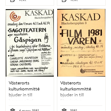
Typ
Typ
Västerorts
Västerorts
kulturkommitté
kulturkommitté
bjuder in till
bjuder in till
barnmusikal
filmvisning
4 mars 1981
1981