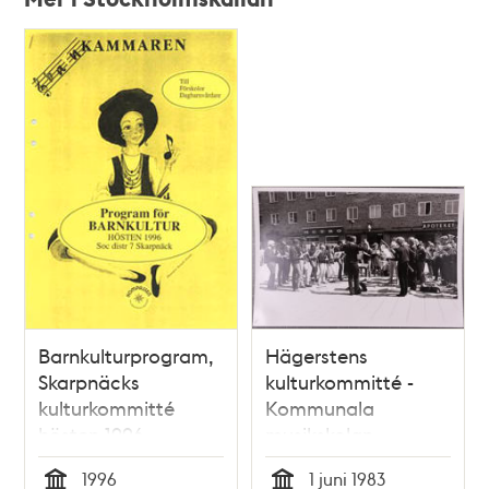
Relaterade
poster
och
teman
Barnkulturprogram,
Hägerstens
Skarpnäcks
kulturkommitté -
kulturkommitté
Kommunala
hösten 1996
musikskolan
1996
1 juni 1983