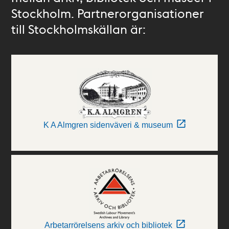
Stockholm. Partnerorganisationer
till Stockholmskällan är:
K A Almgren sidenväveri & museum
Arbetarrörelsens arkiv och bibliotek