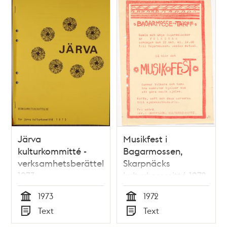
Järva
Musikfest i
kulturkommitté -
Bagarmossen,
verksamhetsberättelse
Skarpnäcks
1973
kulturkommitté 1972
1973
1972
Tid
Tid
Text
Text
Typ
Typ