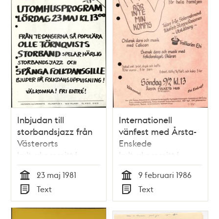
Inbjudan till
Internationell
storbandsjazz från
vänfest med Årsta-
Västerorts
Enskede
kulturkommitté
kulturkommitté
23 maj 1981
9 februari 1986
Tid
Tid
Text
Text
Typ
Typ