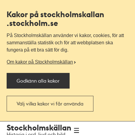
Kakor på stockholmskallan
.stockholm.se
På Stockholmskällan använder vi kakor, cookies, för att
sammanställa statistik och för att webbplatsen ska
fungera på ett bra sätt för dig.
Om kakor på Stockholmskällan
Godkänn alla kakor
Välj vilka kakor vi får använda
Till
Till
Stockholmskällan
navigationen
huvudinnehållet
Historia i ord, ljud och bild