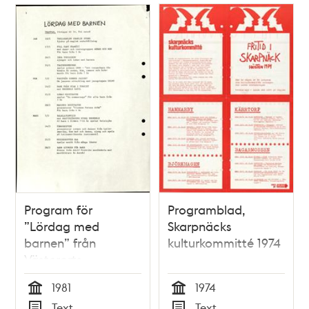
Program för
Programblad,
”Lördag med
Skarpnäcks
barnen” från
kulturkommitté 1974
Västerorts
kulturkommitté
1981
1974
Tid
Tid
Text
Text