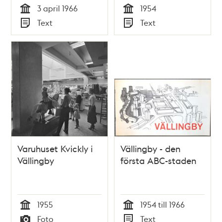
3 april 1966
1954
Tid
Tid
Text
Text
Typ
Typ
Varuhuset Kvickly i
Vällingby - den
Vällingby
första ABC-staden
1955
1954 till 1966
Tid
Tid
Foto
Text