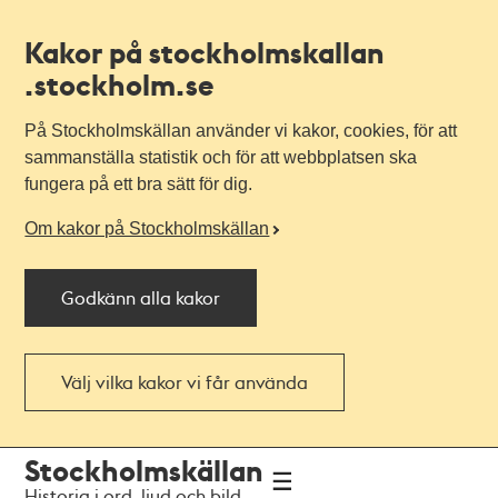
Kakor på stockholmskallan
.stockholm.se
På Stockholmskällan använder vi kakor, cookies, för att
sammanställa statistik och för att webbplatsen ska
fungera på ett bra sätt för dig.
Om kakor på Stockholmskällan
Godkänn alla kakor
Välj vilka kakor vi får använda
Till
Till
Stockholmskällan
navigationen
huvudinnehållet
Historia i ord, ljud och bild