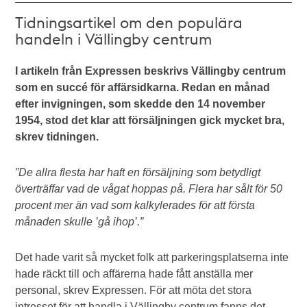
Tidningsartikel om den populära
handeln i Vällingby centrum
I artikeln från Expressen beskrivs Vällingby centrum
som en succé för affärsidkarna. Redan en månad
efter invigningen, som skedde den 14 november
1954, stod det klar att försäljningen gick mycket bra,
skrev tidningen.
”De allra flesta har haft en försäljning som betydligt
överträffar vad de vågat hoppas på. Flera har sålt för 50
procent mer än vad som kalkylerades för att första
månaden skulle ’gå ihop’.”
Det hade varit så mycket folk att parkeringsplatserna inte
hade räckt till och affärerna hade fått anställa mer
personal, skrev Expressen. För att möta det stora
intresset för att handla i Vällingby centrum fanns det