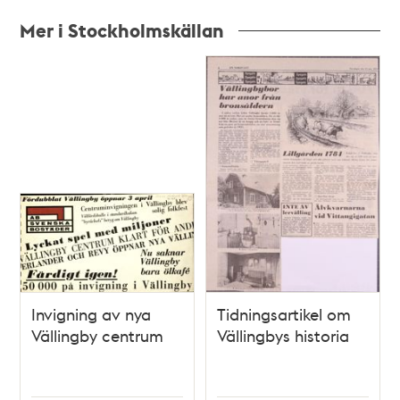
Mer i Stockholmskällan
Relaterade
poster
och
teman
Invigning av nya
Tidningsartikel om
Vällingby centrum
Vällingbys historia