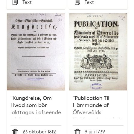
Tid
Tid
Text
Text
Typ
Typ
"Kungörelse, Om
"Publication Til
Hwad som bör
Hämmande af
iakttagas i afseende
Öfwerwålds
på Resande
föröfwande uppå de
Utländningar och
af Främmande
23 oktober 1812
9 juli 1739
här i Staden
nationer, som här i