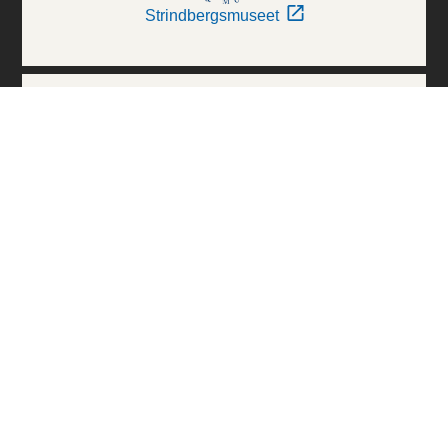
Strindbergsmuseet
Thielska Galleriet
Världskulturmuseerna