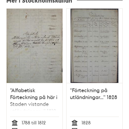
Mer i Stockholmskällan
Relaterade
poster
och
teman
"Alfabetisk
"Förteckning på
Förteckning på här i
utländningar..." 1828
Staden vistande
utländningar..." 1812
1788 till 1812
1828