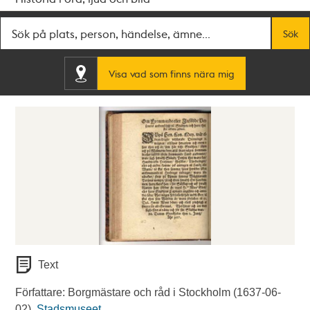
Fritextsök
Sök
Visa vad som finns nära mig
Text
Författare: Borgmästare och råd i Stockholm (1637-06-
02).
Stadsmuseet