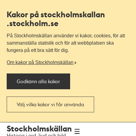
Kakor på stockholmskallan
.stockholm.se
På Stockholmskällan använder vi kakor, cookies, för att
sammanställa statistik och för att webbplatsen ska
fungera på ett bra sätt för dig.
Om kakor på Stockholmskällan
Godkänn alla kakor
Välj vilka kakor vi får använda
Till
Till
Stockholmskällan
navigationen
huvudinnehållet
Historia i ord, ljud och bild