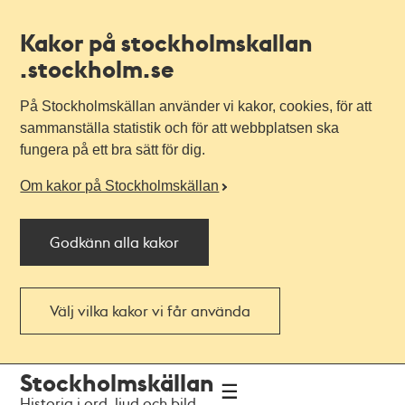
Kakor på stockholmskallan
.stockholm.se
På Stockholmskällan använder vi kakor, cookies, för att
sammanställa statistik och för att webbplatsen ska
fungera på ett bra sätt för dig.
Om kakor på Stockholmskällan
Godkänn alla kakor
Välj vilka kakor vi får använda
Till
Till
Stockholmskällan
navigationen
huvudinnehållet
Historia i ord, ljud och bild