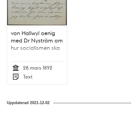
von Hallwyl oenig
med Dr Nyström om
hur socialismen ska
bekämpas - brev
1892
28 mars 1892
Tid
Text
Typ
Uppdaterad
2021-12-02