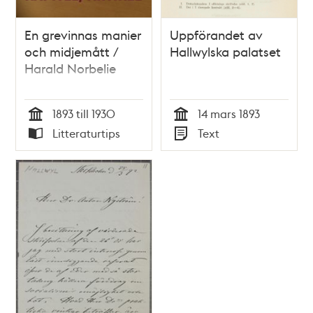
En grevinnas manier
Uppförandet av
och midjemått /
Hallwylska palatset
Harald Norbelie
1893 till 1930
14 mars 1893
Tid
Tid
Litteraturtips
Text
Typ
Typ