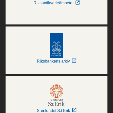
Riksantikvarieämbetet
Riksbankens arkiv
Samfundet S:t Erik