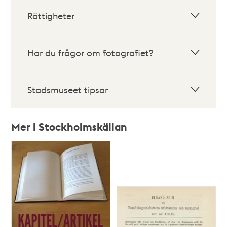
Rättigheter
Har du frågor om fotografiet?
Stadsmuseet tipsar
Mer i Stockholmskällan
Relaterade
poster
och
teman