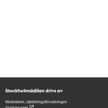
Kontakt
Stockholmskällan
Stockholmskällan drivs av
Medioteket, utbildningsförvaltningen
Stadsmuseet