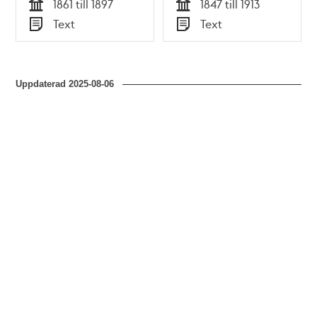
1861 till 1897
1847 till 1913
Tid
Tid
Text
Text
Typ
Typ
Uppdaterad
2025-08-06