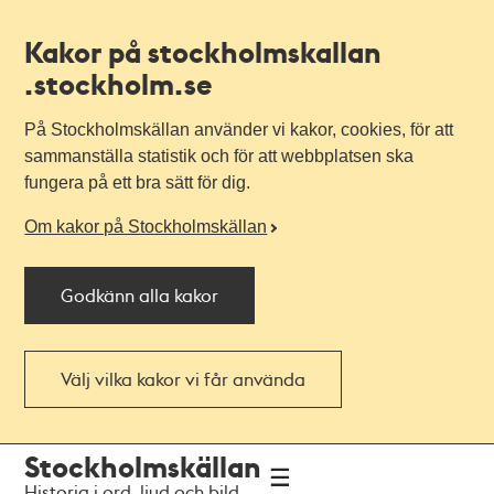
Kakor på stockholmskallan
.stockholm.se
På Stockholmskällan använder vi kakor, cookies, för att
sammanställa statistik och för att webbplatsen ska
fungera på ett bra sätt för dig.
Om kakor på Stockholmskällan
Godkänn alla kakor
Välj vilka kakor vi får använda
Till
Till
Stockholmskällan
navigationen
huvudinnehållet
Historia i ord, ljud och bild