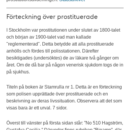
Förteckning över prostituerade
I Stockholm var prostitutionen under slutet av 1800-talet
och början av 1900-talet vad man kallade
"reglementerad". Detta betydde att alla prostituerade
anhölls och fördes till polisstationen. Därefter
besiktigades (undersöktes) de av läkare två gånger om
året. Om de då bar på någon venerisk sjukdom togs de in
på sjukhus.
Titeln på boken är Stamrulla nr 1. Detta är en förteckning
som polisen upprättade över prostituerade och en
beskrivning av deras livssituation. Observera att det som
visas bara är ett urval. 7 sidor.
Överst till vänster på första sidan står: ”No 510 Hagström,
Gustafva Cecilia.” Därunder finns rubriken ”Binamn”, där