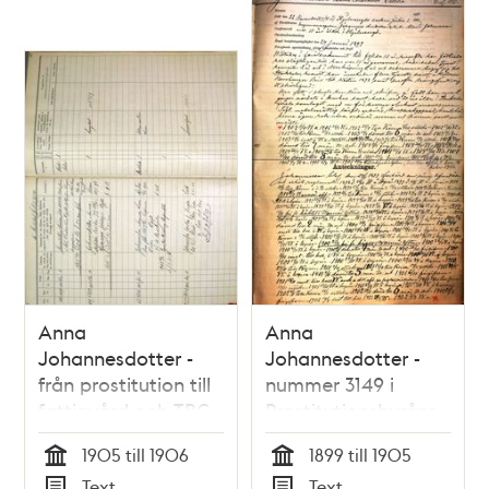
poster
och
teman
Anna
Anna
Johannesdotter -
Johannesdotter -
från prostitution till
nummer 3149 i
fattigvård och TBC
Prostitutionsbyråns
rullor
1905 till 1906
1899 till 1905
Tid
Tid
Text
Text