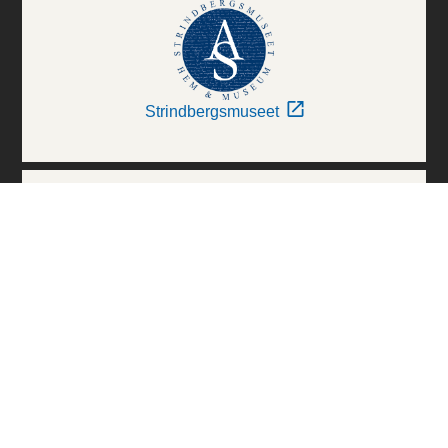
Strindbergsmuseet
Thielska Galleriet