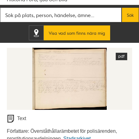
Fritextsök
Sök
Visa vad som finns nära mig
Text
Författare: Överståthållarämbetet för polisärenden,
prostitutionsavdelningen.
Stadsarkivet