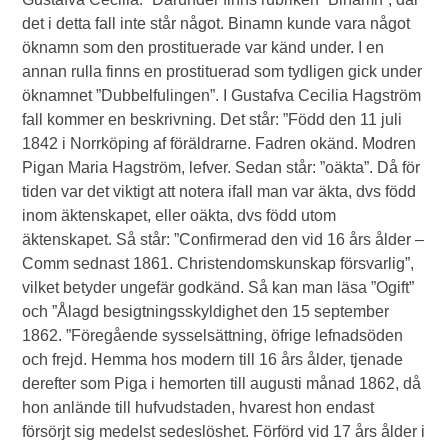
det i detta fall inte står något. Binamn kunde vara något
öknamn som den prostituerade var känd under. I en
annan rulla finns en prostituerad som tydligen gick under
öknamnet ”Dubbelfulingen”. I Gustafva Cecilia Hagström
fall kommer en beskrivning. Det står: ”Född den 11 juli
1842 i Norrköping af föräldrarne. Fadren okänd. Modren
Pigan Maria Hagström, lefver. Sedan står: ”oäkta”. Då för
tiden var det viktigt att notera ifall man var äkta, dvs född
inom äktenskapet, eller oäkta, dvs född utom
äktenskapet. Så står: ”Confirmerad den vid 16 års ålder –
Comm sednast 1861. Christendomskunskap försvarlig”,
vilket betyder ungefär godkänd. Så kan man läsa ”Ogift”
och ”Ålagd besigtningsskyldighet den 15 september
1862. ”Föregående sysselsättning, öfrige lefnadsöden
och frejd. Hemma hos modern till 16 års ålder, tjenade
derefter som Piga i hemorten till augusti månad 1862, då
hon anlände till hufvudstaden, hvarest hon endast
försörjt sig medelst sedeslöshet. Förförd vid 17 års ålder i