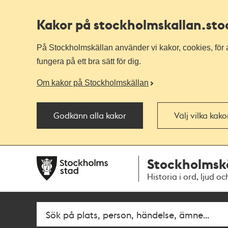
Kakor på stockholmskallan
.st
På Stockholmskällan använder vi kakor, cookies, för a
fungera på ett bra sätt för dig.
Om kakor på Stockholmskällan
Godkänn alla kakor
Välj vilka kak
Till
Till
Stockholmsk
navigationen
huvudinnehållet
Historia i ord, ljud oc
Fritextsök