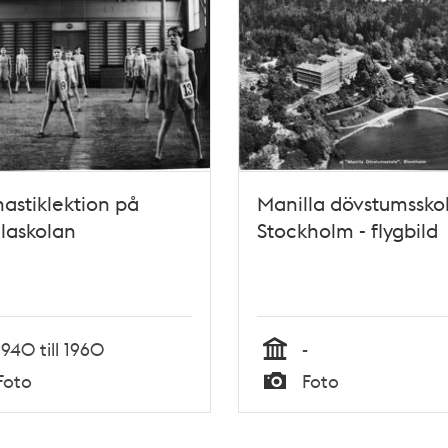
stiklektion på
Manilla dövstumsskol
laskolan
Stockholm - flygbild
1940 till 1960
-
Tid
Foto
Foto
Typ