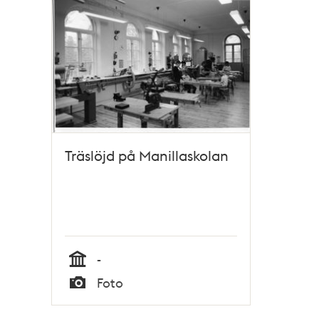
Träslöjd på Manillaskolan
-
Tid
Foto
Typ