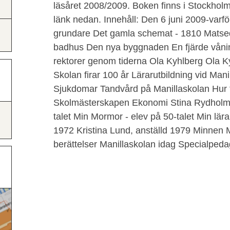
läsåret 2008/2009. Boken finns i Stockholm
länk nedan. Innehåll: Den 6 juni 2009-varför
grundare Det gamla schemat - 1810 Matsed
badhus Den nya byggnaden En fjärde våni
rektorer genom tiderna Ola Kyhlberg Ola K
Skolan firar 100 år Lärarutbildning vid Man
Sjukdomar Tandvård på Manillaskolan Hur t
Skolmästerskapen Ekonomi Stina Rydholm A
talet Min Mormor - elev på 50-talet Min lär
1972 Kristina Lund, anställd 1979 Minnen 
berättelser Manillaskolan idag Specialped