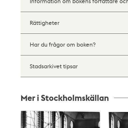
Information om bokens författare oc
Rättigheter
Har du frågor om boken?
Stadsarkivet tipsar
Mer i Stockholmskällan
Relaterade
poster