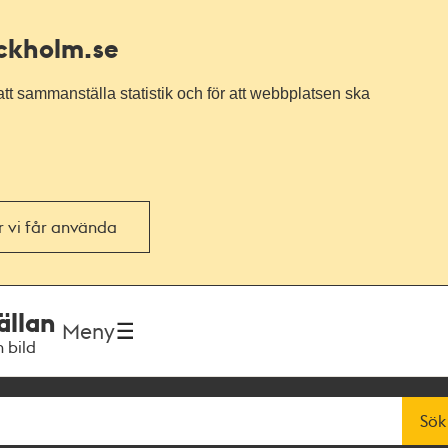
ockholm.se
tt sammanställa statistik och för att webbplatsen ska
or vi får använda
ällan
Meny
h bild
Sök