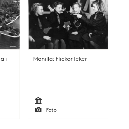
a i
Manilla: Flickor leker
-
Tid
Foto
Typ