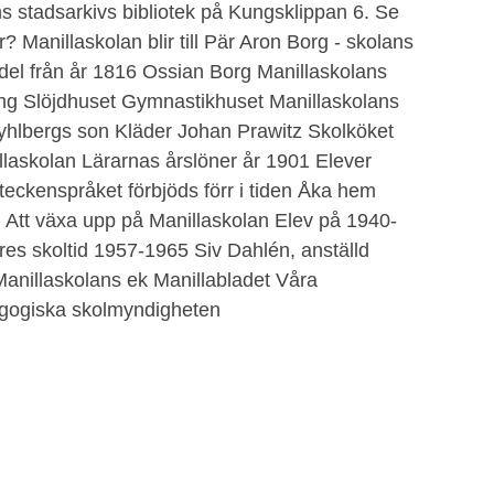
s stadsarkivs bibliotek på Kungsklippan 6. Se
? Manillaskolan blir till Pär Aron Borg - skolans
el från år 1816 Ossian Borg Manillaskolans
ng Slöjdhuset Gymnastikhuset Manillaskolans
yhlbergs son Kläder Johan Prawitz Skolköket
illaskolan Lärarnas årslöner år 1901 Elever
eckenspråket förbjöds förr i tiden Åka hem
tt växa upp på Manillaskolan Elev på 1940-
ares skoltid 1957-1965 Siv Dahlén, anställd
Manillaskolans ek Manillabladet Våra
agogiska skolmyndigheten