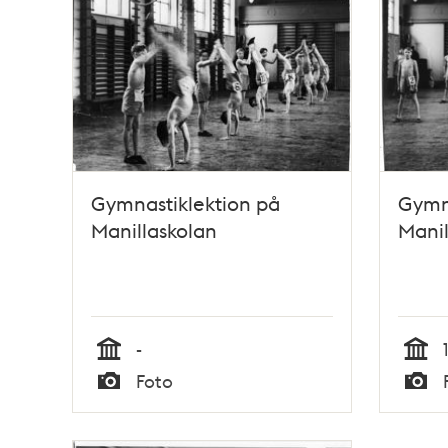
och
teman
Gymnastiklektion på
Gymna
Manillaskolan
Manil
-
Tid
Tid
Foto
Typ
Typ