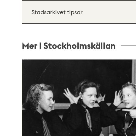
Stadsarkivet tipsar
Mer i Stockholmskällan
Relaterade
poster
och
teman