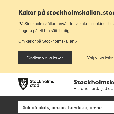
Kakor på stockholmskallan
.st
På Stockholmskällan använder vi kakor, cookies, för a
fungera på ett bra sätt för dig.
Om kakor på Stockholmskällan
Godkänn alla kakor
Välj vilka kak
Till
Till
Stockholmsk
navigationen
huvudinnehållet
Historia i ord, ljud oc
Fritextsök