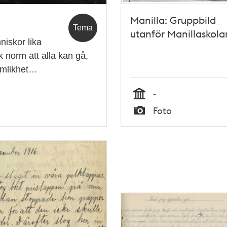
Manilla: Gruppbild
Tema
utanför Manillaskola
niskor lika
k norm att alla kan gå,
Jämlikhet…
-
Tid
Foto
Typ