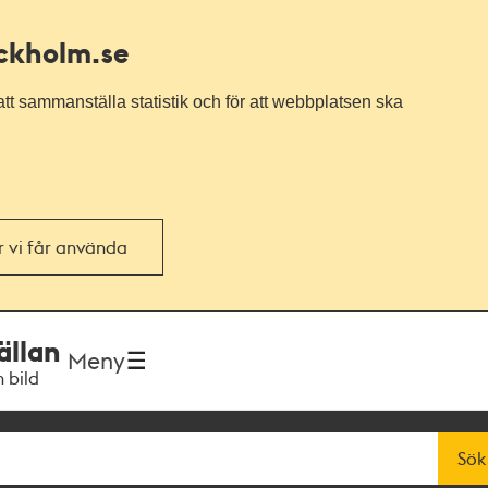
ockholm.se
tt sammanställa statistik och för att webbplatsen ska
or vi får använda
ällan
Meny
h bild
Sök