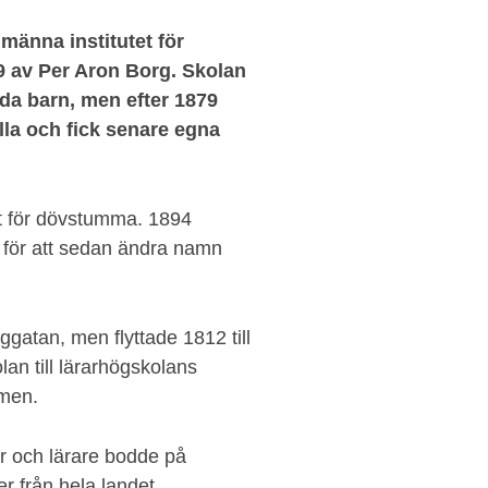
lmänna institutet för
 av Per Aron Borg. Skolan
da barn, men efter 1879
lla och fick senare egna
et för dövstumma. 1894
 för att sedan ändra namn
ggatan, men flyttade 1812 till
an till lärarhögskolans
lmen.
r och lärare bodde på
r från hela landet.