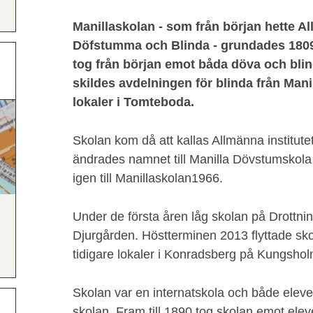
Manillaskolan - som från början hette Al
Döfstumma och Blinda - grundades 1809
tog från början emot båda döva och blin
skildes avdelningen för blinda från Mani
lokaler i Tomteboda.
Skolan kom då att kallas Allmänna institut
ändrades namnet till Manilla Dövstumskola
igen till Manillaskolan1966.
Under de första åren låg skolan på Drottnin
Djurgården. Höstterminen 2013 flyttade skol
tidigare lokaler i Konradsberg på Kungsho
Skolan var en internatskola och både eleve
skolan. Fram till 1890 tog skolan emot eleve