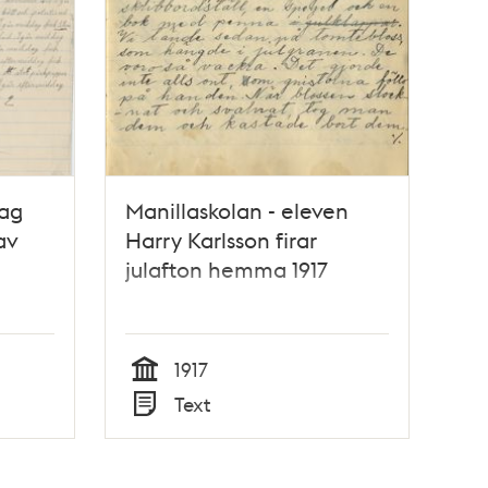
jag
Manillaskolan - eleven
av
Harry Karlsson firar
julafton hemma 1917
1917
Tid
Text
Typ