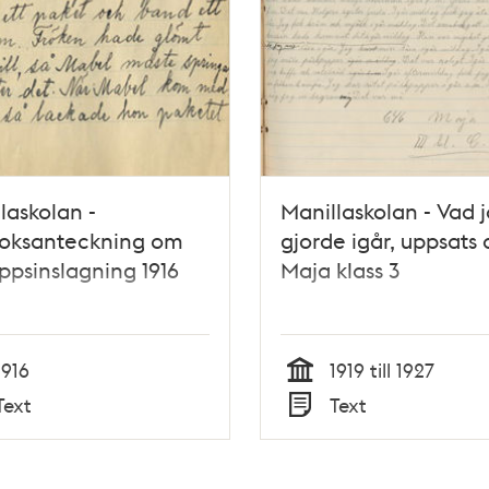
laskolan -
Manillaskolan - Vad 
oksanteckning om
gjorde igår, uppsats 
appsinslagning 1916
Maja klass 3
1916
1919 till 1927
Tid
Text
Text
Typ