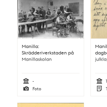
Manilla:
Manil
Skrädderiverkstaden på
dagb
Manillaskolan
julkl
-
Tid
Tid
Foto
Typ
Typ