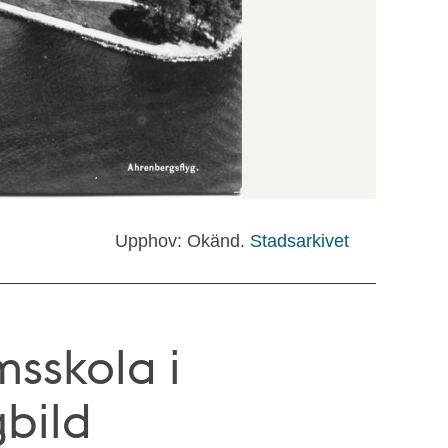
Upphov: Okänd.
Stadsarkivet
sskola i
gbild