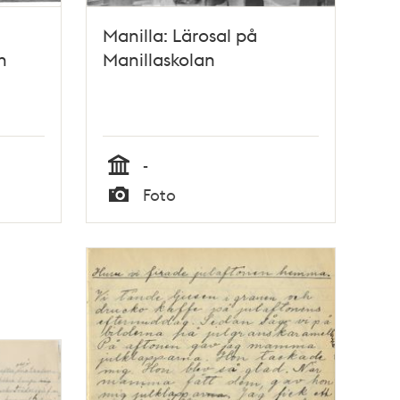
Manilla: Lärosal på
n
Manillaskolan
-
Tid
Foto
Typ