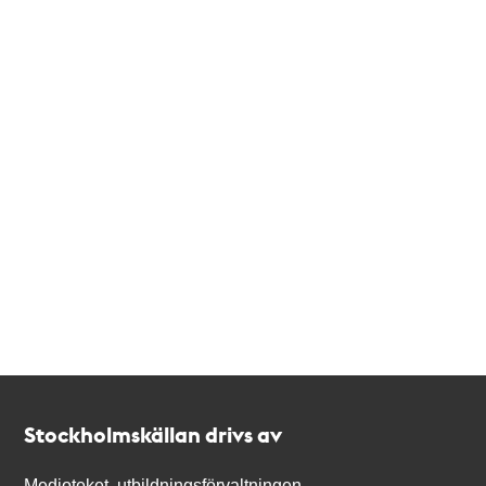
Kontakt
Stockholmskällan
Stockholmskällan drivs av
Medioteket, utbildningsförvaltningen