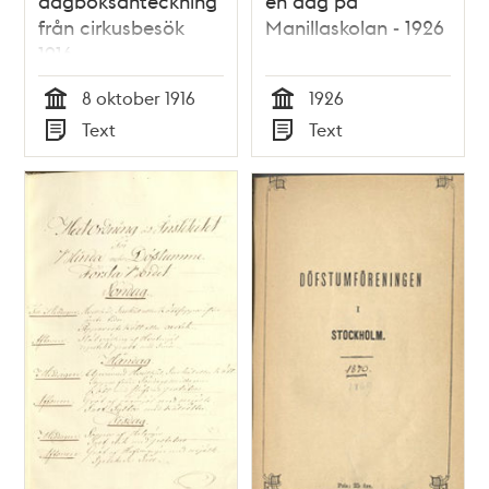
dagboksanteckning
en dag på
från cirkusbesök
Manillaskolan - 1926
1916
8 oktober 1916
1926
Tid
Tid
Text
Text
Typ
Typ