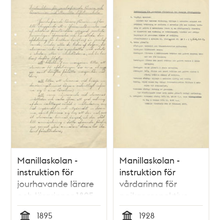
Manillaskolan -
Manillaskolan -
instruktion för
instruktion för
jourhavande lärare
vårdarinna för
och lärarinnor 1895
pojkar respektive
flickor 1928
1895
1928