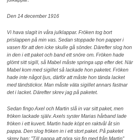
Den 14 december 1916
Vi hava slagit in våra julklappar. Fröken tog bort
prislappen på min vas. Sedan stoppade hon papper i
vasen för att den icke skulle gå sönder. Därefter slog hon
in den i ett paket och band ett snöre om. Fröken hade
glömt sitt sigill, så Mabel måste springa upp efter det. När
Mabel kom med sigillet så lackade hon paketet. Fröken
hade inte något ljus, därför att måste hon tända lacket
med tändstickor. Man måste väta sigillet annars fastnar
det i lacket. Därefter skrev jag på paketet.
Sedan fingo Axel och Martin slå in var sitt paket, men
fröken lackade själv. Axels syster
Marias hårband lade
fröken i ett kuvert. Martin hade köpt en raktvål åt sin
pappa. Den slog fröken in i ett stort paket. På paketet
skrev han: ”Till pappa att göra sig fin med från Martin”