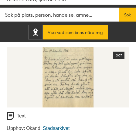
Fritextsök
Sök
Visa vad som finns nära mig
Text
Upphov: Okänd.
Stadsarkivet