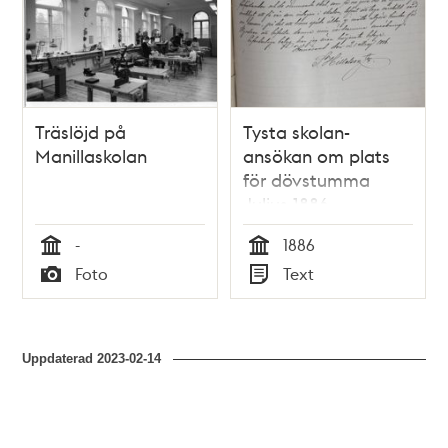
Träslöjd på
Tysta skolan-
Manillaskolan
ansökan om plats
för dövstumma
Julius 1886
-
1886
Tid
Tid
Foto
Text
Typ
Typ
Uppdaterad
2023-02-14