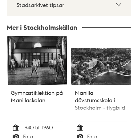
Stadsarkivet tipsar
Mer i Stockholmskällan
Relaterade
poster
och
teman
Gymnastiklektion på
Manilla
Manillaskolan
dövstumsskola i
Stockholm - flygbild
1940 till 1960
-
Tid
Tid
Foto
Foto