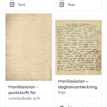
Tid
Tid
Text
Text
Typ
Typ
Manillaskolan –
Manillaskolan -
dagboksanteckning
punktskrift för
från
synskadade och
Stockholmsbesök
blinda
1916