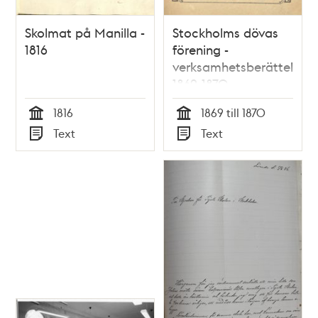
Skolmat på Manilla -
Stockholms dövas
1816
förening -
verksamhetsberättelser
1869-1870
1816
1869 till 1870
Tid
Tid
Text
Text
Typ
Typ