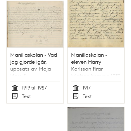
Manillaskolan - Vad
Manillaskolan -
jag gjorde igår,
eleven Harry
uppsats av Maja
Karlsson firar
klass 3
julafton hemma 1917
1919 till 1927
1917
Tid
Tid
Text
Text
Typ
Typ