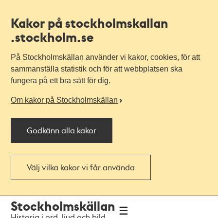
Kakor på stockholmskallan
.stockholm.se
På Stockholmskällan använder vi kakor, cookies, för att
sammanställa statistik och för att webbplatsen ska
fungera på ett bra sätt för dig.
Om kakor på Stockholmskällan
Godkänn alla kakor
Välj vilka kakor vi får använda
Till
Till
Stockholmskällan
navigationen
huvudinnehållet
Historia i ord, ljud och bild