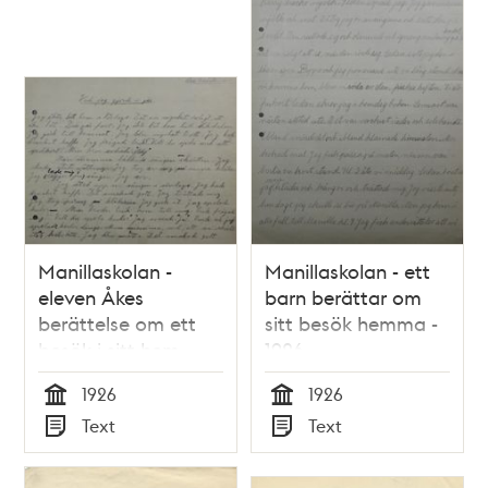
Manillaskolan -
Manillaskolan - ett
eleven Åkes
barn berättar om
berättelse om ett
sitt besök hemma -
besök i sitt hem
1926
1926
1926
1926
Tid
Tid
Text
Text
Typ
Typ