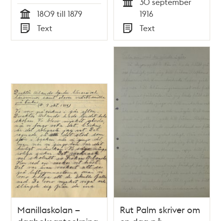
30 september
Tid
1809 till 1879
1916
Tid
Text
Text
Typ
Typ
Manillaskolan –
Rut Palm skriver om