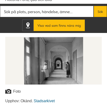
Fritextsök
Sök
Visa vad som finns nära mig
Foto
Upphov: Okänd.
Stadsarkivet