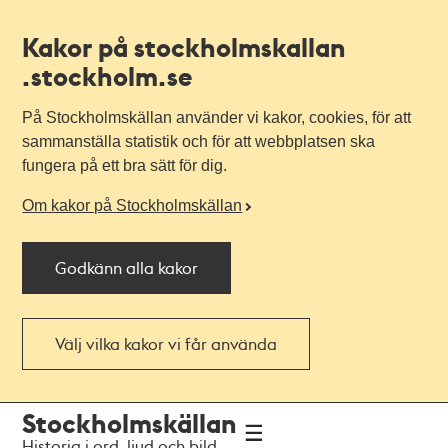
Kakor på stockholmskallan
.stockholm.se
På Stockholmskällan använder vi kakor, cookies, för att
sammanställa statistik och för att webbplatsen ska
fungera på ett bra sätt för dig.
Om kakor på Stockholmskällan
Godkänn alla kakor
Välj vilka kakor vi får använda
Till
Till
Stockholmskällan
navigationen
huvudinnehållet
Historia i ord, ljud och bild