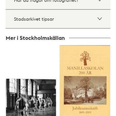
Stadsarkivet tipsar
Mer i Stockholmskällan
Relaterade
poster
och
teman