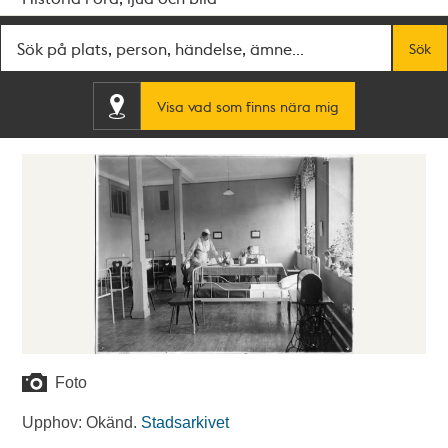
Fritextsök
Sök
Visa vad som finns nära mig
Foto
Upphov: Okänd.
Stadsarkivet