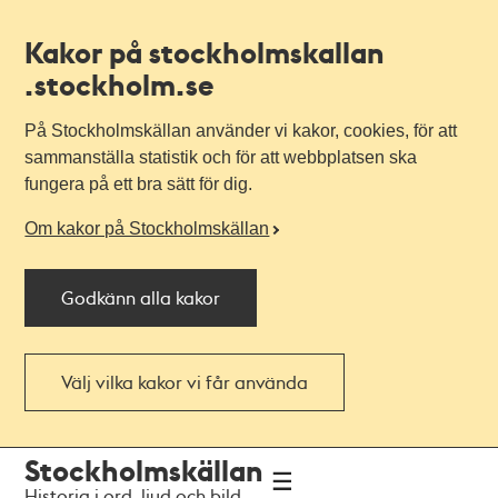
Kakor på stockholmskallan
.stockholm.se
På Stockholmskällan använder vi kakor, cookies, för att
sammanställa statistik och för att webbplatsen ska
fungera på ett bra sätt för dig.
Om kakor på Stockholmskällan
Godkänn alla kakor
Välj vilka kakor vi får använda
Till
Till
Stockholmskällan
navigationen
huvudinnehållet
Historia i ord, ljud och bild