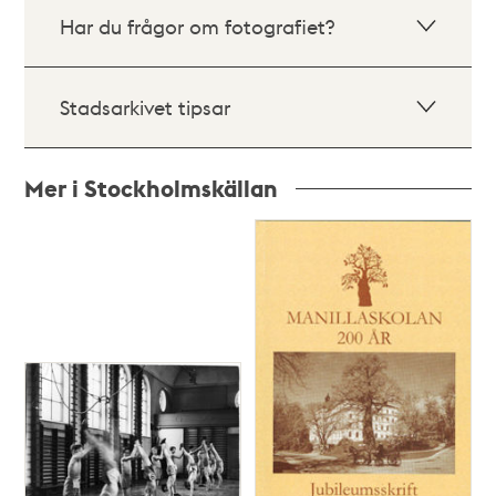
Har du frågor om fotografiet?
Stadsarkivet tipsar
Mer i Stockholmskällan
Relaterade
poster
och
teman