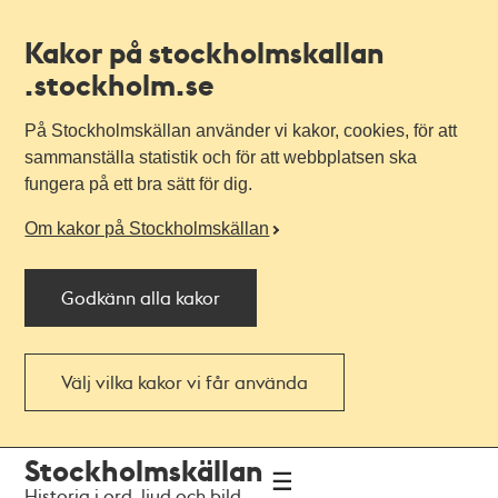
Kakor på stockholmskallan
.stockholm.se
På Stockholmskällan använder vi kakor, cookies, för att
sammanställa statistik och för att webbplatsen ska
fungera på ett bra sätt för dig.
Om kakor på Stockholmskällan
Godkänn alla kakor
Välj vilka kakor vi får använda
Till
Till
Stockholmskällan
navigationen
huvudinnehållet
Historia i ord, ljud och bild