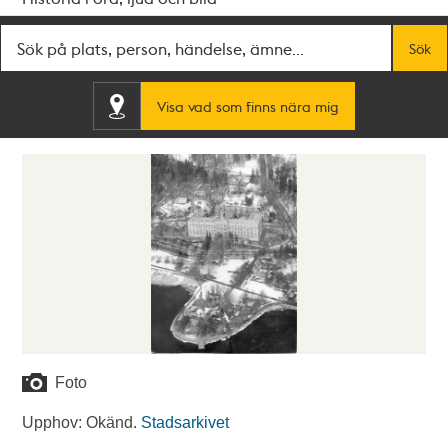
Fritextsök
Sök
Visa vad som finns nära mig
Foto
Upphov: Okänd.
Stadsarkivet