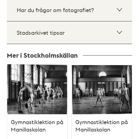
Har du frågor om fotografiet?
Stadsarkivet tipsar
Mer i Stockholmskällan
Relaterade
poster
och
teman
Gymnastiklektion på
Gymnastiklektion på
Manillaskolan
Manillaskolan