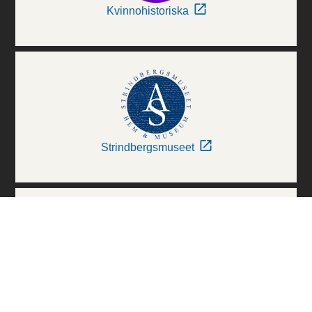
Kvinnohistoriska
Strindbergsmuseet
Thielska Galleriet