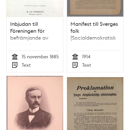
Inbjudan till
Manifest till Sverges
Föreningen för
folk
befrämjande av
[Socialdemokratisk
skolungdomens
protest mot kung
vapenövningar 1885
Gustav V:s tal under
15 november 1885
1914
Bondetåget 1914]
Tid
Tid
Text
Text
Typ
Typ