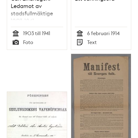
Ledamot av
stadsfullmäktige
1903-1941
1903 till 1941
6 februari 1914
Tid
Tid
Foto
Text
Typ
Typ