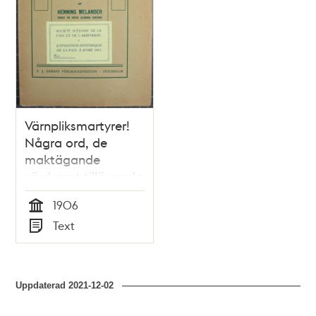
Värnpliksmartyrer!
Några ord, de
maktägande
vördsamt tillägnade
af Henning
1906
Melander
Tid
Text
Typ
Uppdaterad
2021-12-02