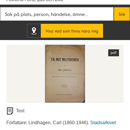
Fritextsök
Sök
Visa vad som finns nära mig
Text
Författare: Lindhagen, Carl (1860-1946).
Stadsarkivet