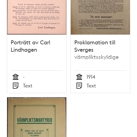
Porträtt av Carl
Proklamation till
Lindhagen
Sverges
värnpliktsskyldige
ungdom -
Ungsocialistiska
-
1914
Militärkomitén
Tid
Tid
Text
Text
Typ
Typ