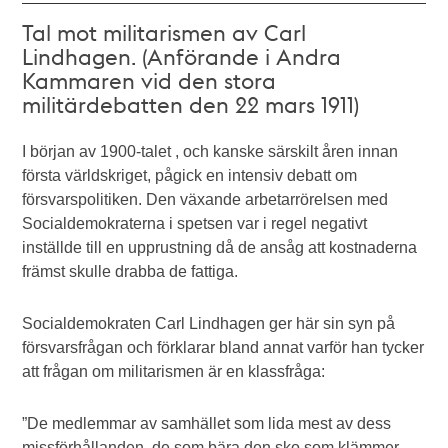
Tal mot militarismen av Carl
Lindhagen. (Anförande i Andra
Kammaren vid den stora
militärdebatten den 22 mars 1911)
I början av 1900-talet , och kanske särskilt åren innan
första världskriget, pågick en intensiv debatt om
försvarspolitiken. Den växande arbetarrörelsen med
Socialdemokraterna i spetsen var i regel negativt
inställde till en upprustning då de ansåg att kostnaderna
främst skulle drabba de fattiga.
Socialdemokraten Carl Lindhagen ger här sin syn på
försvarsfrågan och förklarar bland annat varför han tycker
att frågan om militarismen är en klassfråga:
”De medlemmar av samhället som lida mest av dess
missförhållanden, de som bära den sko som klämmer