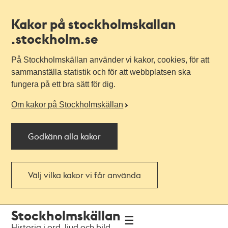
Kakor på stockholmskallan
.stockholm.se
På Stockholmskällan använder vi kakor, cookies, för att
sammanställa statistik och för att webbplatsen ska
fungera på ett bra sätt för dig.
Om kakor på Stockholmskällan
Godkänn alla kakor
Välj vilka kakor vi får använda
Till
Till
Stockholmskällan
navigationen
huvudinnehållet
Historia i ord, ljud och bild