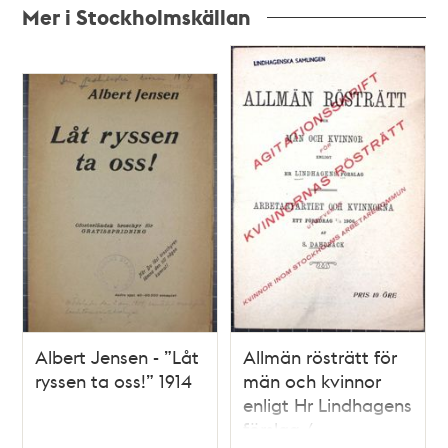
Mer i Stockholmskällan
Relaterade
poster
och
teman
Albert Jensen - ”Låt
Allmän rösträtt för
ryssen ta oss!” 1914
män och kvinnor
enligt Hr Lindhagens
förslag /