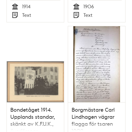
Arbetarepartiet och
1914
1906
kvinnorna – ett
Tid
Tid
Text
Text
föredrag 7/3 1906 af
Typ
Typ
S. Dahlbäck.
Bondetåget 1914.
Borgmästare Carl
Upplands standar,
Lindhagen vägrar
skänkt av K.F.U.K.,
flagga för tsaren
överlämnas.
1909