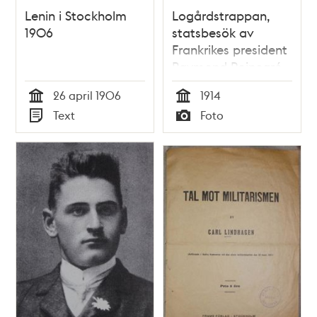
Lenin i Stockholm
Logårdstrappan,
1906
statsbesök av
Frankrikes president
Raymond Poincaré
26 april 1906
1914
Tid
Tid
Text
Foto
Typ
Typ