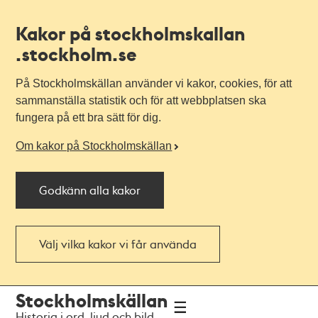
Kakor på stockholmskallan
.stockholm.se
På Stockholmskällan använder vi kakor, cookies, för att
sammanställa statistik och för att webbplatsen ska
fungera på ett bra sätt för dig.
Om kakor på Stockholmskällan
Godkänn alla kakor
Välj vilka kakor vi får använda
Till
Till
Stockholmskällan
navigationen
huvudinnehållet
Historia i ord, ljud och bild