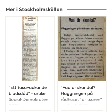
Mer i Stockholmskällan
Relaterade
poster
och
teman
"Ett fasaväckande
"Vad är skandal?
blodsdåd" - artikel
Flaggningen på
Social-Demokraten
rådhuset för tsaren"
1909
- artikel 1909