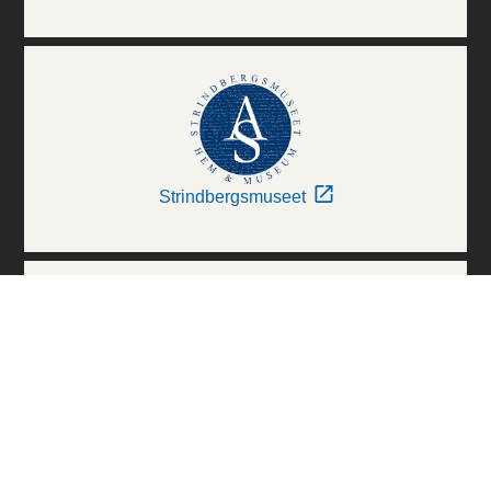
Strindbergsmuseet
Thielska Galleriet