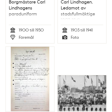
Borgmästare Carl
Carl Lindhagen.
Lindhagens
Ledamot av
paraduniform
stadsfullmäktige
1903-1941
1900 till 1930
1903 till 1941
Tid
Tid
Föremål
Foto
Typ
Typ