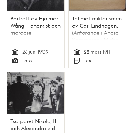
Porträtt av Hjalmar
Tal mot militarismen
Wång – anarkist och
av Carl Lindhagen.
mördare
(Anförande i Andra
Kammaren vid den
stora
26 juni 1909
22 mars 1911
militärdebatten den
Tid
Tid
Foto
Text
22 mars 1911)
Typ
Typ
Tsarparet Nikolaj II
och Alexandra vid