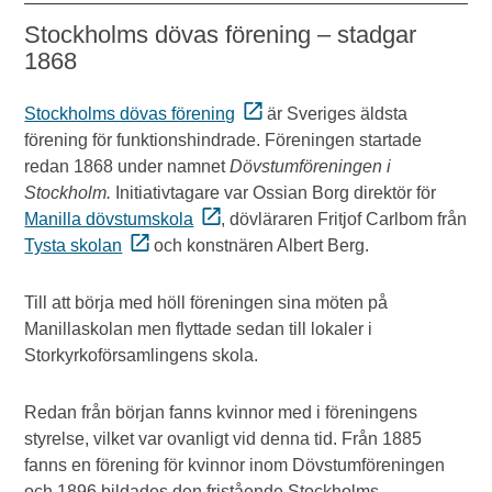
Stockholms dövas förening – stadgar
1868
Stockholms dövas förening
är Sveriges äldsta
förening för funktionshindrade. Föreningen startade
redan 1868 under namnet
Dövstumföreningen i
Stockholm.
Initiativtagare var Ossian Borg direktör för
Manilla dövstumskola
, dövläraren Fritjof Carlbom från
Tysta skolan
och konstnären Albert Berg.
Till att börja med höll föreningen sina möten på
Manillaskolan men flyttade sedan till lokaler i
Storkyrkoförsamlingens skola.
Redan från början fanns kvinnor med i föreningens
styrelse, vilket var ovanligt vid denna tid. Från 1885
fanns en förening för kvinnor inom Dövstumföreningen
och 1896 bildades den fristående Stockholms