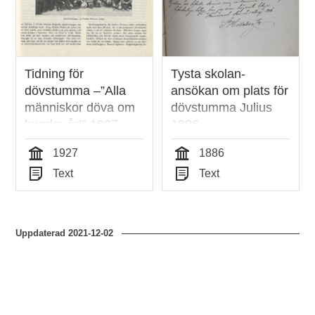
Tidning för
Tysta skolan-
dövstumma –”Alla
ansökan om plats för
människor döva om
dövstumma Julius
hundra år!” 1927
1886
1927
1886
Tid
Tid
Text
Text
Typ
Typ
Uppdaterad
2021-12-02