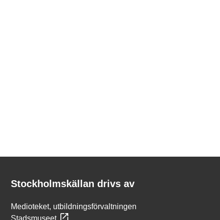
Kontakt
Stockholmskällan
Stockholmskällan drivs av
Medioteket, utbildningsförvaltningen
Stadsmuseet