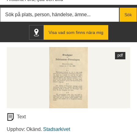
Fritextsök
Sök
Visa vad som finns nära mig
Text
Upphov: Okänd.
Stadsarkivet