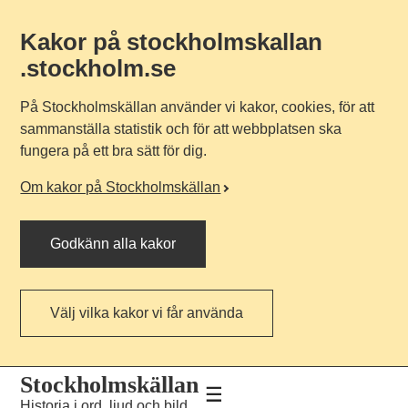
Kakor på stockholmskallan
.stockholm.se
På Stockholmskällan använder vi kakor, cookies, för att
sammanställa statistik och för att webbplatsen ska
fungera på ett bra sätt för dig.
Om kakor på Stockholmskällan
Godkänn alla kakor
Välj vilka kakor vi får använda
Till
Till
Stockholmskällan
navigationen
huvudinnehållet
Historia i ord, ljud och bild