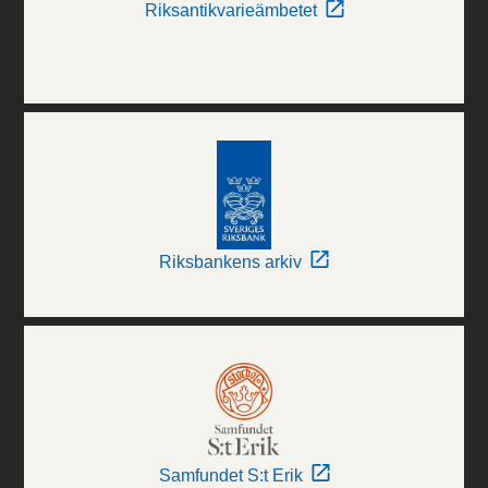
Riksantikvarieämbetet
Riksbankens arkiv
Samfundet S:t Erik