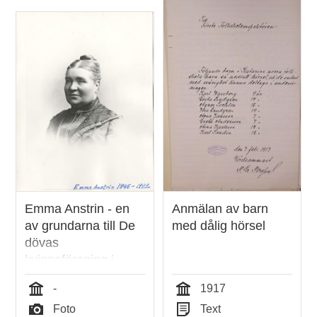
poster
och
teman
Emma Anstrin - en
Anmälan av barn
av grundarna till De
med dålig hörsel
dövas
kvinnoförening i
Stockholm
-
1917
Tid
Tid
Foto
Text