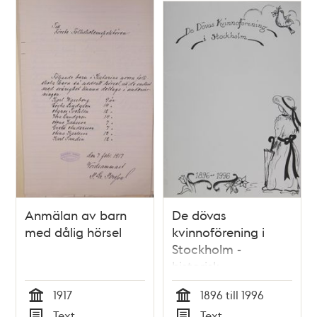
poster
och
teman
Anmälan av barn
De dövas
med dålig hörsel
kvinnoförening i
Stockholm -
historisk
sammanställning till
1917
1896 till 1996
100 års jubileum
Tid
Tid
Text
Text
1996