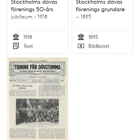
Stockholms dövas
Stockholms dövas
förenings 50-års
förenings grundare
jubileum - 1918
– 1893
1918
1893
Tid
Tid
Text
Bildkonst
Typ
Typ