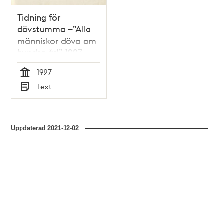
Tidning för
dövstumma –”Alla
människor döva om
hundra år!” 1927
1927
Tid
Text
Typ
Uppdaterad
2021-12-02