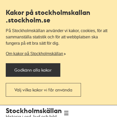
Kakor på stockholmskallan
.stockholm.se
På Stockholmskällan använder vi kakor, cookies, för att
sammanställa statistik och för att webbplatsen ska
fungera på ett bra sätt för dig.
Om kakor på Stockholmskällan
Godkänn alla kakor
Välj vilka kakor vi får använda
Till
Till
Stockholmskällan
navigationen
huvudinnehållet
Historia i ord, ljud och bild