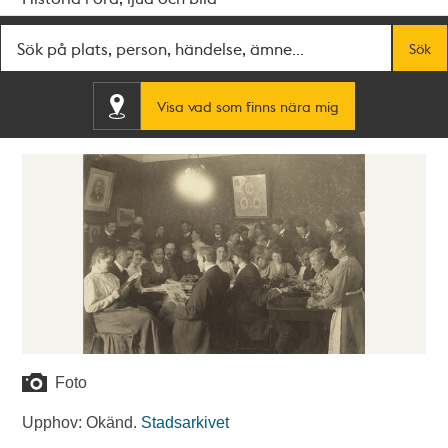
Fritextsök
Sök
Visa vad som finns nära mig
Foto
Upphov: Okänd.
Stadsarkivet