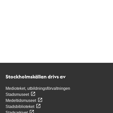
Kontakt
Stockholmskällan
Stockholmskällan drivs av
Medioteket, utbildningsförvaltningen
Stadsmuseet
Medeltidsmuseet
Stadsbiblioteket
Stadsarkivet