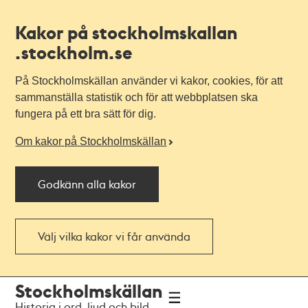
Kakor på stockholmskallan
.stockholm.se
På Stockholmskällan använder vi kakor, cookies, för att
sammanställa statistik och för att webbplatsen ska
fungera på ett bra sätt för dig.
Om kakor på Stockholmskällan
Godkänn alla kakor
Välj vilka kakor vi får använda
Till
Till
Stockholmskällan
navigationen
huvudinnehållet
Historia i ord, ljud och bild