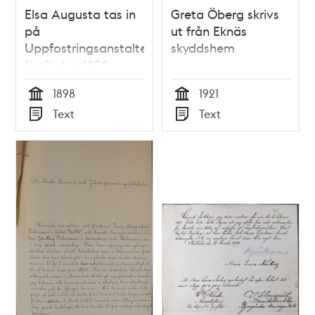
Elsa Augusta tas in
Greta Öberg skrivs
på
ut från Eknäs
Uppfostringsanstalten
skyddshem
för flickor 1898
1898
1921
Tid
Tid
Text
Text
Typ
Typ