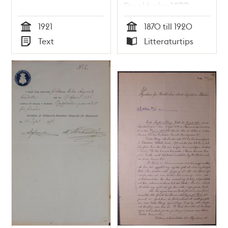
Stockholm 1870-
1920 / Ingrid
1921
1870 till 1920
Söderlind
Tid
Tid
Text
Litteraturtips
Typ
Typ