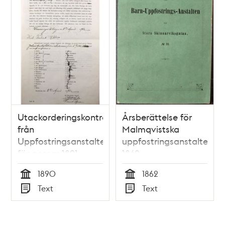
Utackorderingskontrakt
Årsberättelse för
från
Malmqvistska
Uppfostringsanstalten
uppfostringsanstalten
för gossar 1891
1862
1890
1862
Tid
Tid
Text
Text
Typ
Typ