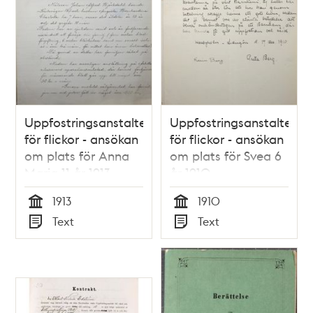
Uppfostringsanstalten
Uppfostringsanstalten
för flickor - ansökan
för flickor - ansökan
om plats för Anna
om plats för Svea 6
Maria 11 år 1913
år 1910
1913
1910
Tid
Tid
Text
Text
Typ
Typ