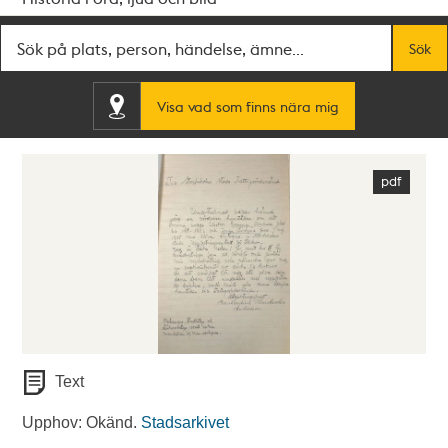
Fritextsök
Sök
Visa vad som finns nära mig
Text
Upphov: Okänd.
Stadsarkivet