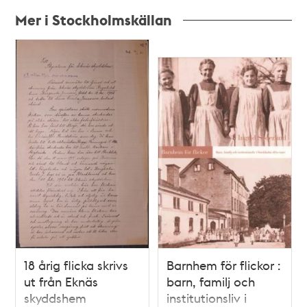
Mer i Stockholmskällan
Relaterade
poster
och
teman
18 årig flicka skrivs
Barnhem för flickor :
ut från Eknäs
barn, familj och
skyddshem
institutionsliv i