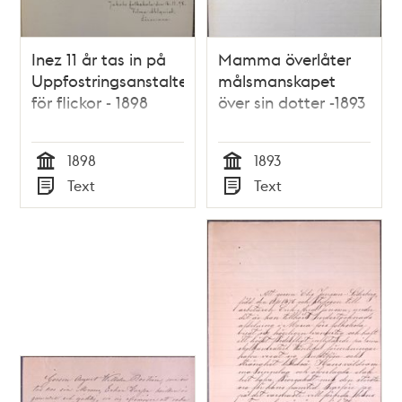
Inez 11 år tas in på
Mamma överlåter
Uppfostringsanstalten
målsmanskapet
för flickor - 1898
över sin dotter -1893
1898
1893
Tid
Tid
Text
Text
Typ
Typ