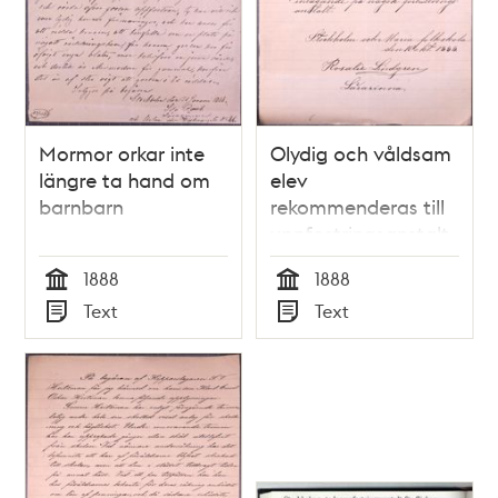
Mormor orkar inte
Olydig och våldsam
längre ta hand om
elev
barnbarn
rekommenderas till
uppfostringsanstalt
1888
1888
Tid
Tid
Text
Text
Typ
Typ