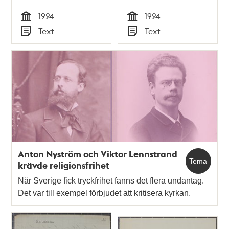
1924
sexualupplysningspamfle
1924
1924
1924
Tid
Tid
Text
Text
Typ
Typ
Anton Nyström och Viktor Lennstrand
Tema
krävde religionsfrihet
När Sverige fick tryckfrihet fanns det flera undantag.
Det var till exempel förbjudet att kritisera kyrkan.