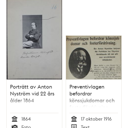
Porträtt av Anton
Preventivlagen
Nyström vid 22 års
befordrar
ålder 1864
könssjukdomar och
fosterfördrivning -
intervju med Dr
1864
17 oktober 1916
Anton Nyström 1916
Tid
Tid
Foto
Text