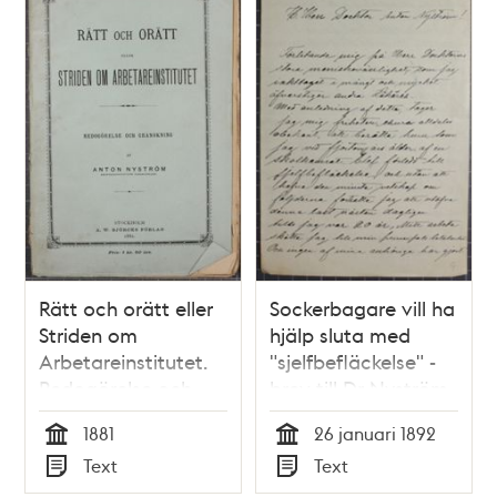
Rätt och orätt eller
Sockerbagare vill ha
Striden om
hjälp sluta med
Arbetareinstitutet.
"sjelfbefläckelse" -
Redogörelse och
brev till Dr Nyström
granskning af Anton
1892
1881
26 januari 1892
Nyström,
Tid
Tid
Text
Text
Arbetareinstitutets
Typ
Typ
föreståndare.