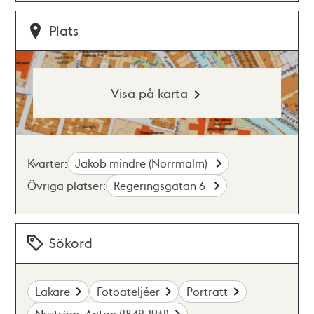
Plats
Visa på karta
Kvarter:
Jakob mindre (Norrmalm)
Övriga platser:
Regeringsgatan 6
Sökord
Läkare
Fotoateljéer
Porträtt
Nyström, Anton (1842-1931)