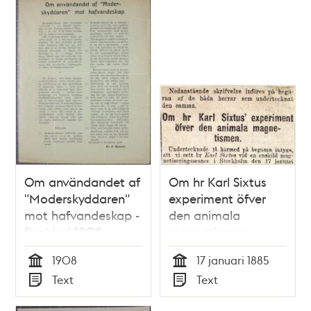
Om användandet af
Om hr Karl Sixtus
"Moderskyddaren"
experiment öfver
mot hafvandeskap -
den animala
flygblad 1908
magnetismen -
insändare 1885
1908
17 januari 1885
Tid
Tid
Text
Text
Typ
Typ