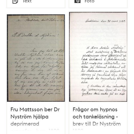
Text
Foto
Typ
Typ
Fru Mattsson ber Dr
Frågor om hypnos
Nyström hjälpa
och tankeläsning -
deprimerad
brev till Dr Nyström
grannfru - brev 1892
1899