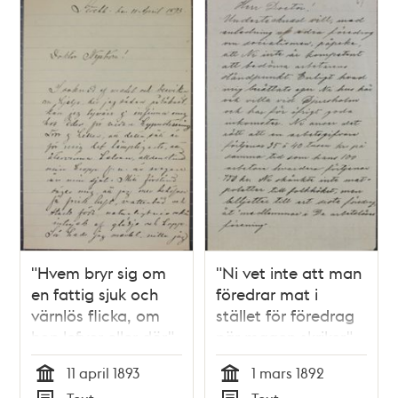
poster
och
teman
"Hvem bryr sig om
"Ni vet inte att man
en fattig sjuk och
föredrar mat i
värnlös flicka, om
stället för föredrag
hon lefver eller dör"
när magen skriker" -
- patient ber Dr
brev till Anton
11 april 1893
1 mars 1892
Nyström om hjälp
Nyström 1892
Tid
Tid