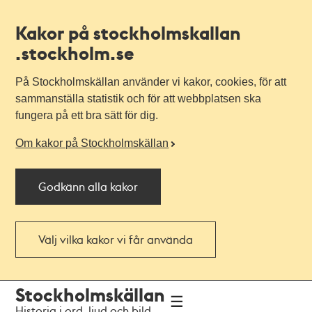
Kakor på stockholmskallan
.stockholm.se
På Stockholmskällan använder vi kakor, cookies, för att
sammanställa statistik och för att webbplatsen ska
fungera på ett bra sätt för dig.
Om kakor på Stockholmskällan
Godkänn alla kakor
Välj vilka kakor vi får använda
Till
Till
Stockholmskällan
navigationen
huvudinnehållet
Historia i ord, ljud och bild