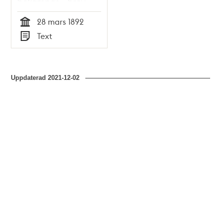
bekämpas - brev
1892
28 mars 1892
Tid
Text
Typ
Uppdaterad
2021-12-02