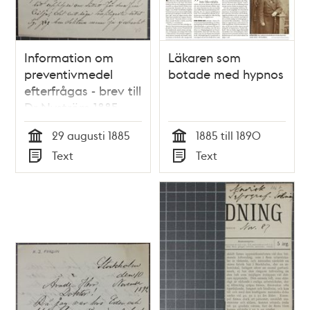
Information om
Läkaren som
preventivmedel
botade med hypnos
efterfrågas - brev till
Dr Nyström 1885
29 augusti 1885
1885 till 1890
Tid
Tid
Text
Text
Typ
Typ