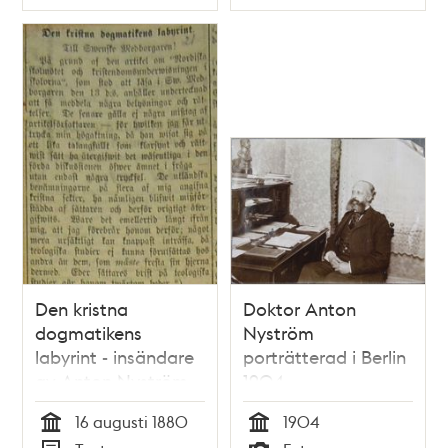
Typ
Typ
Den kristna
Doktor Anton
dogmatikens
Nyström
labyrint - insändare
porträtterad i Berlin
av Anton Nyström
1904
1880
16 augusti 1880
1904
Tid
Tid