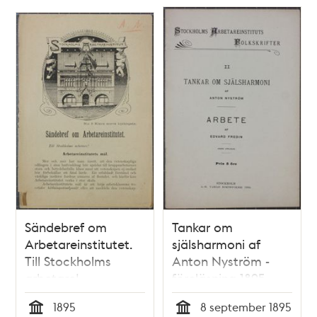
Sändebref om
Tankar om
Arbetareinstitutet.
själsharmoni af
Till Stockholms
Anton Nyström -
arbetare!
föreläsning 1895
1895
8 september 1895