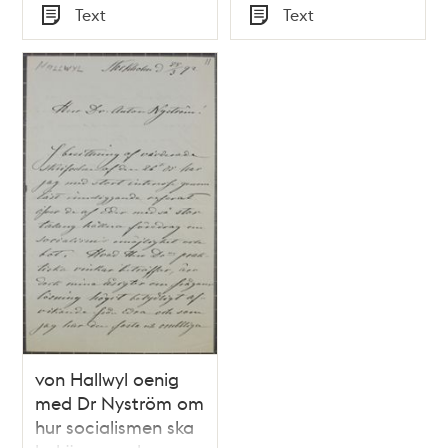
Tid
Tid
Text
Text
Typ
Typ
von Hallwyl oenig
med Dr Nyström om
hur socialismen ska