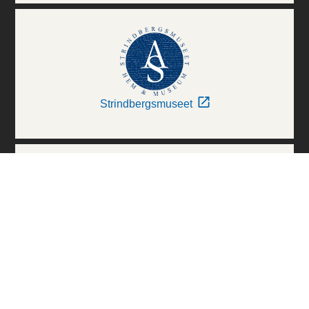
Strindbergsmuseet
Thielska Galleriet