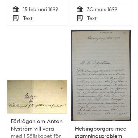
15 februari 1892
30 mars 1899
Tid
Tid
Text
Text
Typ
Typ
Förfrågan om Anton
Nyström vill vara
Helsingborgare med
med i Sällskapet för
stamningsproblem