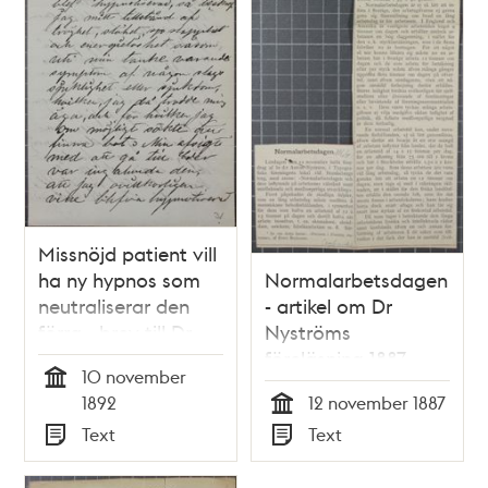
Missnöjd patient vill
ha ny hypnos som
Normalarbetsdagen
neutraliserar den
- artikel om Dr
förra - brev till Dr
Nyströms
Nyström 1892
föreläsning 1887
10 november
Tid
1892
12 november 1887
Tid
Text
Text
Typ
Typ