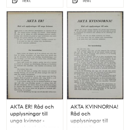
Text
Text
Typ
Typ
AKTA ER! Råd och
AKTA KVINNORNA!
upplysningar till
Råd och
unga kvinnor -
upplysningar till
sexualupplysningspamflett
unga män -