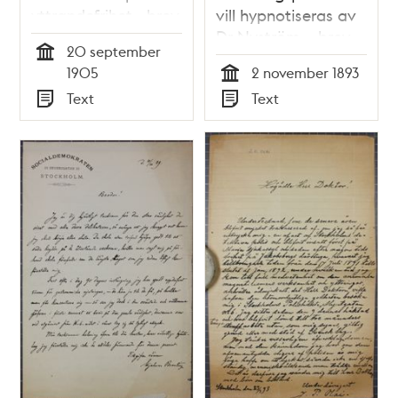
yttrandefrihet - brev
vill hypnotiseras av
och stadgar
Dr Nyström – brev
20 september
1893
Tid
1905
2 november 1893
Tid
Text
Text
Typ
Typ