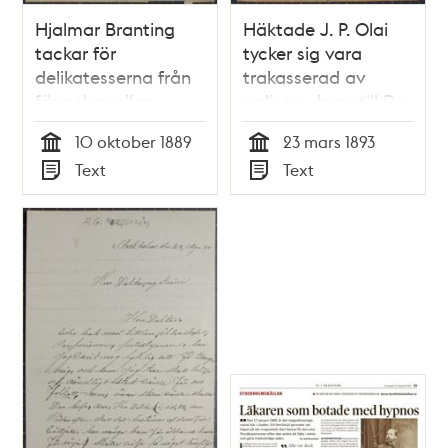
Hjalmar Branting
Häktade J. P. Olai
tackar för
tycker sig vara
delikatesserna från
trakasserad av
fängelsecellen -
polisen - brev till Dr
brev till Dr Nyström
Anton Nyström 1893
10 oktober 1889
23 mars 1893
1889
Tid
Tid
Text
Text
Typ
Typ